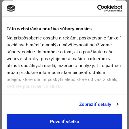
Newsletter
Exkluzívne novinky zo
sveta realít.
Táto webstránka používa súbory cookies
Na prispôsobenie obsahu a reklám, poskytovanie funkcií
Moderné byty s výhľadom na Malé Karpaty, BA
sociálnych médií a analýzu návštevnosti používame
IV – Dúbravka
súbory cookie. Informácie o tom, ako používate naše
Odoslaním tohto formulára súhlasíte so
2 vily, 30 bytov, 2-4 izby, terasy, balkóny, predzáhradka
webové stránky, poskytujeme aj našim partnerom v
spracúvaním osobných údajov.
Dokončenie výstavby: 2028
oblasti sociálnych médií, inzercie a analýzy. Títo partneri
môžu príslušné informácie skombinovať s ďalšími
zobraziť detail
údajmi, ktoré ste im poskytli alebo ktoré od vás získali,
keď ste používali ich služby.
Zobraziť detaily
Nehnuteľnosti na mape
Povoliť všetko