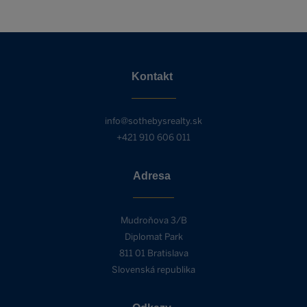
Kontakt
info@sothebysrealty.sk
+421 910 606 011
Adresa
Mudroňova 3/B
Diplomat Park
811 01 Bratislava
Slovenská republika