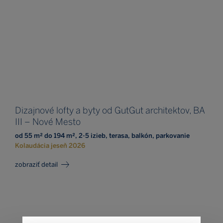
Dizajnové lofty a byty od GutGut architektov, BA
III – Nové Mesto
od 55 m² do 194 m², 2-5 izieb, terasa, balkón, parkovanie
Kolaudácia jeseň 2026
zobraziť detail