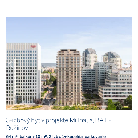
3-izbový byt v projekte Millhaus, BA II -
Ružinov
64 m², balkóny 10 m², 3 izby, 1+ kúpeľňa, parkovanie