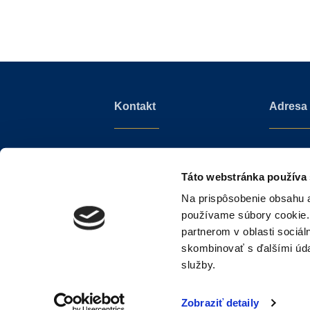
Kontakt
Adresa
info@sothebysrealty.sk
Mudroňo
+421 910 606 011
Diplomat 
Táto webstránka používa
811 01 Bra
Na prispôsobenie obsahu a
Slovenská
používame súbory cookie.
partnerom v oblasti sociál
skombinovať s ďalšími údaj
služby.
Webdesign Cindy Kutíková
2026 © Sothe
Zobraziť detaily