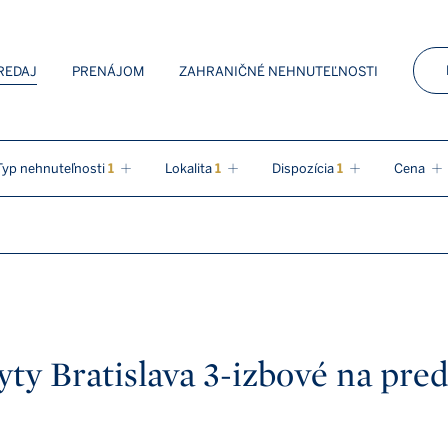
 Sotheby’s Int. Realty
REDAJ
PRENÁJOM
ZAHRANIČNÉ NEHNUTEĽNOSTI
Typ nehnuteľnosti
1
Lokalita
1
Dispozícia
1
Cena
Kúpeľňa
Stav nehnuteľnosti
K nasťahovaniu
nstvo
Zoradenie
yty Bratislava 3-izbové na pred