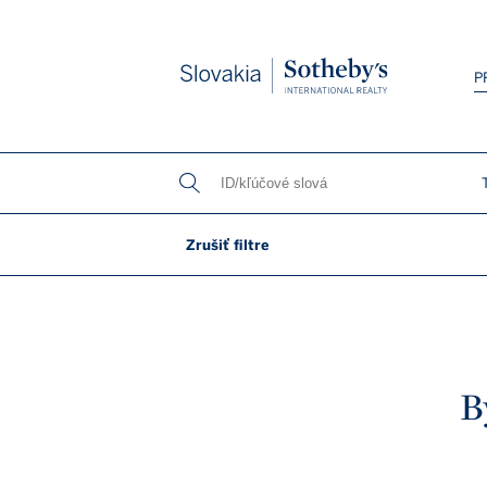
Slovakia
P
Spálne
Zrušiť filtre
Prísluše
B