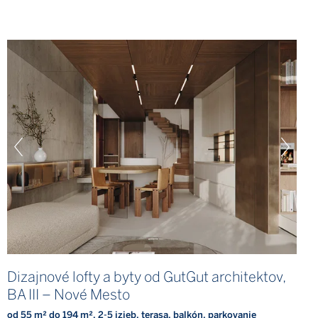
Dizajnové lofty a byty od GutGut architektov,
BA III – Nové Mesto
od 55 m² do 194 m², 2-5 izieb, terasa, balkón, parkovanie