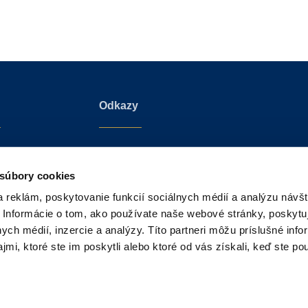
Odkazy
va 3/B
Czech Republic Sotheby’s International Realty
Park
Croatia Sotheby’s International Realty
 súbory cookies
tislava
Sotheby’s International Realty®
 reklám, poskytovanie funkcií sociálnych médií a analýzu návšt
 republika
Sotheby’s Auction House
 Informácie o tom, ako používate naše webové stránky, poskytu
nych médií, inzercie a analýzy. Títo partneri môžu príslušné info
mi, ktoré ste im poskytli alebo ktoré od vás získali, keď ste pou
by´s International Realty