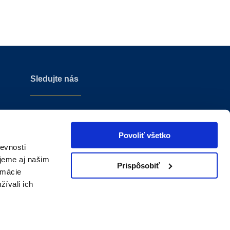
Sledujte nás
Povoliť všetko
evnosti
jeme aj našim
Prispôsobiť
rmácie
žívali ich