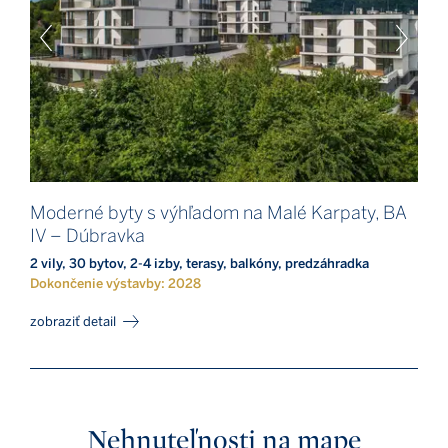
Moderné byty s výhľadom na Malé Karpaty, BA
IV – Dúbravka
2 vily, 30 bytov, 2-4 izby, terasy, balkóny, predzáhradka
Dokončenie výstavby: 2028
zobraziť detail
Nehnuteľnosti na mape