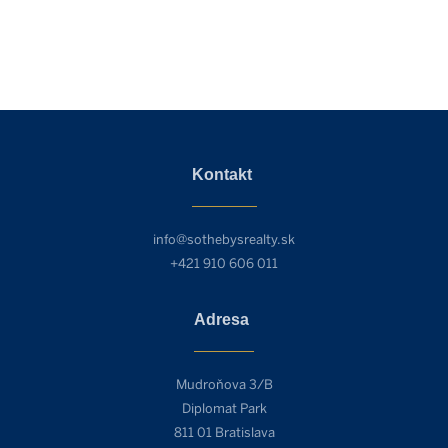
Kontakt
info@sothebysrealty.sk
+421 910 606 011
Adresa
Mudroňova 3/B
Diplomat Park
811 01 Bratislava