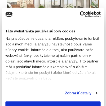
Táto webstránka používa súbory cookies
Na prispôsobenie obsahu a reklám, poskytovanie funkcií
sociálnych médií a analýzu návštevnosti používame
4 izbový byt: architekti GutGut, BA III – Nové
súbory cookie. Informácie o tom, ako používate naše
Mesto
webové stránky, poskytujeme aj našim partnerom v
139 m², lodžia 20 m², terasy 39 m² , 4 izby, parkovanie
oblasti sociálnych médií, inzercie a analýzy. Títo partneri
Kolaudácia jeseň 2026
môžu príslušné informácie skombinovať s ďalšími
zobraziť detail
údajmi, ktoré ste im poskytli alebo ktoré od vás získali,
keď ste používali ich služby.
Zobraziť detaily