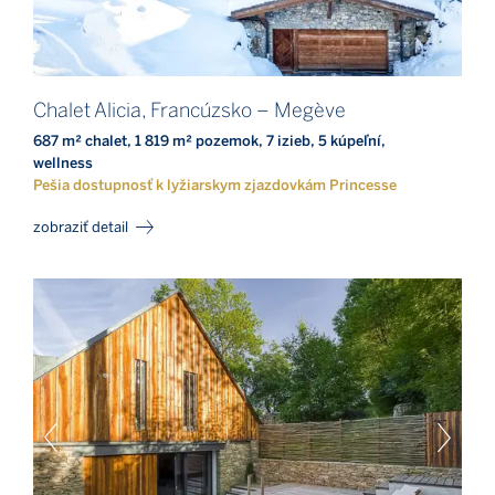
Chalet Alicia, Francúzsko – Megève
687 m² chalet, 1 819 m² pozemok, 7 izieb, 5 kúpeľní,
wellness
Pešia dostupnosť k lyžiarskym zjazdovkám Princesse
zobraziť detail