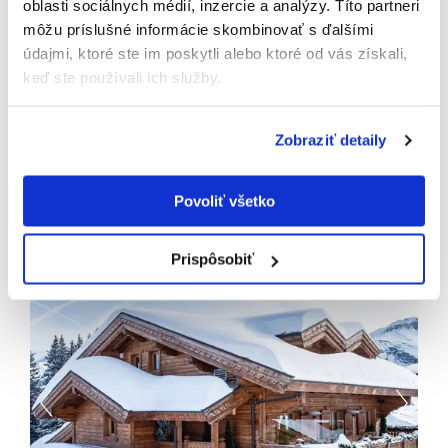
oblasti sociálnych médií, inzercie a analýzy. Títo partneri
môžu príslušné informácie skombinovať s ďalšími
údajmi, ktoré ste im poskytli alebo ktoré od vás získali,
keď ste používali ich služby.
Prenájom: Luxusný apartmán Saray, ski in / ski
Zobraziť detaily
out, Francúzsko - Megève
apartmán 140 m², 3 spálne, 5 izieb
Ski in / ski out
Povoliť všetko
zobraziť detail
Prispôsobiť