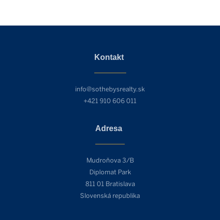
Kontakt
info@sothebysrealty.sk
+421 910 606 011
Adresa
Mudroňova 3/B
Diplomat Park
811 01 Bratislava
Slovenská republika