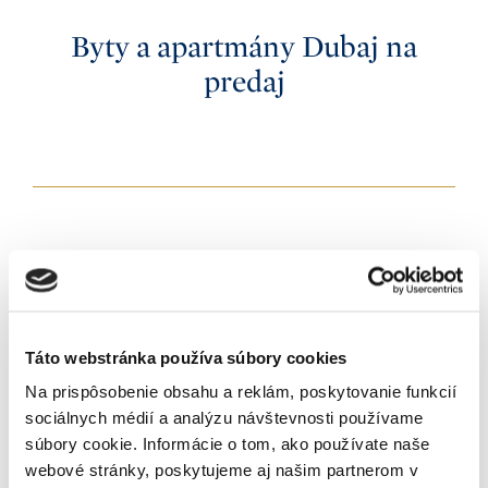
5+
K nasťahovaniu
Po rekonštrukcii
4
Byty a apartmány Dubaj na
Okamžite
Novostavba
5+
Príslušenstvo
Do 3 mesiacov
predaj
Shell&core
Výťah
Do 6 mesiacov
White walls
Mena
Terasa
Do 12 mesiacov
CZK
Balkón
Iné
Výmera
EUR
Záhrada
0 - 200
m²
USD
Garáž
Zoradenie
Pivnica
Od najnovších
Recepcia
Od najlacnejších
Bazén
Od najdrahších
Prihlásiť sa k odberu
Klimatizácia
Newslettera
Tepelné čerpadlo
Solárne panely
Táto webstránka používa súbory cookies
Na prispôsobenie obsahu a reklám, poskytovanie funkcií
sociálnych médií a analýzu návštevnosti používame
súbory cookie. Informácie o tom, ako používate naše
webové stránky, poskytujeme aj našim partnerom v