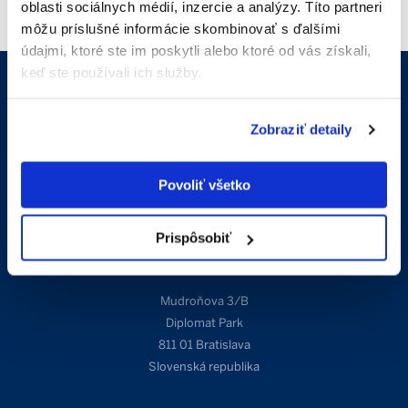
oblasti sociálnych médií, inzercie a analýzy. Títo partneri
môžu príslušné informácie skombinovať s ďalšími
údajmi, ktoré ste im poskytli alebo ktoré od vás získali,
keď ste používali ich služby.
Kontakt
Zobraziť detaily
info@sothebysrealty.sk
Povoliť všetko
+421 910 606 011
Prispôsobiť
Adresa
Mudroňova 3/B
Diplomat Park
811 01 Bratislava
Slovenská republika