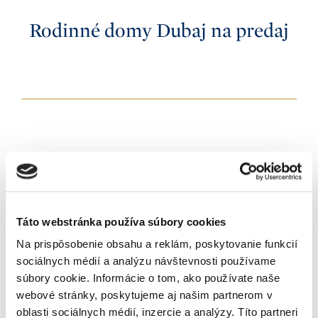
5+
K nasťahovaniu
Po rekonštrukcii
4
Rodinné domy Dubaj na predaj
Okamžite
Novostavba
5+
Príslušenstvo
Do 3 mesiacov
Shell&core
Výťah
Do 6 mesiacov
White walls
Mena
Terasa
Do 12 mesiacov
CZK
Balkón
Iné
Výmera
EUR
Záhrada
0 - 200
m²
USD
Garáž
Zoradenie
Pivnica
Od najnovších
Prihlásiť sa k odberu
Recepcia
Od najlacnejších
Bazén
Od najdrahších
Newslettera
Klimatizácia
Tepelné čerpadlo
Táto webstránka používa súbory cookies
Solárne panely
Na prispôsobenie obsahu a reklám, poskytovanie funkcií
sociálnych médií a analýzu návštevnosti používame
súbory cookie. Informácie o tom, ako používate naše
webové stránky, poskytujeme aj našim partnerom v
oblasti sociálnych médií, inzercie a analýzy. Títo partneri