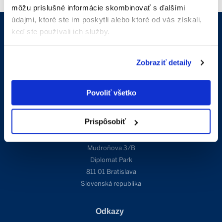
môžu príslušné informácie skombinovať s ďalšími
údajmi, ktoré ste im poskytli alebo ktoré od vás získali,
keď ste používali ich služby.
Kontakt
Zobraziť detaily
info@sothebysrealty.sk
+421 910 606 011
Povoliť všetko
Adresa
Prispôsobiť
Mudroňova 3/B
Diplomat Park
811 01 Bratislava
Slovenská republika
Odkazy