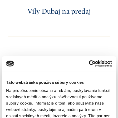
5+
K nasťahovaniu
Po rekonštrukcii
4
Vily Dubaj na predaj
Okamžite
Novostavba
5+
Príslušenstvo
Do 3 mesiacov
Shell&core
Výťah
Do 6 mesiacov
White walls
Mena
Terasa
Do 12 mesiacov
CZK
Balkón
Iné
Výmera
EUR
Záhrada
0 - 200
m²
USD
Garáž
Zoradenie
Pivnica
Od najnovších
Prihlásiť sa k odberu
Recepcia
Od najlacnejších
Bazén
Od najdrahších
Newslettera
Klimatizácia
Tepelné čerpadlo
Táto webstránka používa súbory cookies
Solárne panely
Na prispôsobenie obsahu a reklám, poskytovanie funkcií
sociálnych médií a analýzu návštevnosti používame
súbory cookie. Informácie o tom, ako používate naše
webové stránky, poskytujeme aj našim partnerom v
oblasti sociálnych médií, inzercie a analýzy. Títo partneri