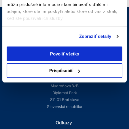
môžu príslušné informácie skombinovať s ďalšími
údajmi, ktoré ste im poskytli alebo ktoré od vás získali,
keď ste používali ich služby.
Kontakt
Zobraziť detaily
info@sothebysrealty.sk
+421 910 606 011
Povoliť všetko
Adresa
Prispôsobiť
Mudroňova 3/B
Diplomat Park
811 01 Bratislava
Slovenská republika
Odkazy