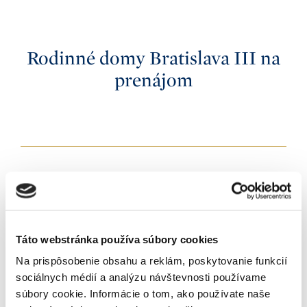
Stav nehnuteľnosti
2
4
Pred rekonštrukciou
3
5+
K nasťahovaniu
Po rekonštrukcii
4
Rodinné domy Bratislava III na
Okamžite
Novostavba
5+
Príslušenstvo
Do 3 mesiacov
prenájom
Shell&core
Výťah
Do 6 mesiacov
White walls
Zoradenie
Terasa
Do 12 mesiacov
Od najnovších
Balkón
Iné
Od najlacnejších
Záhrada
Od najdrahších
Garáž
Pivnica
Recepcia
Bazén
Prihlásiť sa k odberu
Klimatizácia
Newslettera
Tepelné čerpadlo
Táto webstránka používa súbory cookies
Solárne panely
Na prispôsobenie obsahu a reklám, poskytovanie funkcií
sociálnych médií a analýzu návštevnosti používame
súbory cookie. Informácie o tom, ako používate naše