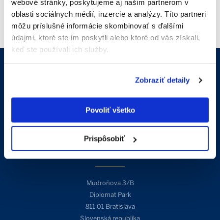
webové stránky, poskytujeme aj našim partnerom v
oblasti sociálnych médií, inzercie a analýzy. Títo partneri
môžu príslušné informácie skombinovať s ďalšími
údajmi, ktoré ste im poskytli alebo ktoré od vás získali,
keď ste používali ich služby.
Kontakt
Zobraziť detaily
Povoliť všetko
info@sothebysrealty.sk
+421 910 606 011
Prispôsobiť
Adresa
Mudroňova 3/B
Diplomat Park
811 01 Bratislava
Slovenská republika