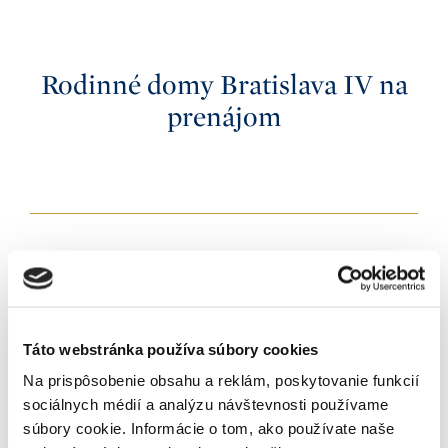
Stav nehnuteľnosti
2
4
Pred rekonštrukciou
3
5+
K nasťahovaniu
Po rekonštrukcii
4
Rodinné domy Bratislava IV na
Okamžite
Novostavba
5+
Príslušenstvo
Do 3 mesiacov
prenájom
Shell&core
Výťah
Do 6 mesiacov
White walls
Zoradenie
Terasa
Do 12 mesiacov
Od najnovších
Balkón
Iné
Od najlacnejších
Záhrada
Od najdrahších
Garáž
Pivnica
Recepcia
Bazén
Prihlásiť sa k odberu
Klimatizácia
Newslettera
Tepelné čerpadlo
Táto webstránka používa súbory cookies
Solárne panely
Na prispôsobenie obsahu a reklám, poskytovanie funkcií
sociálnych médií a analýzu návštevnosti používame
súbory cookie. Informácie o tom, ako používate naše