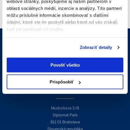
webové stránky, poskytujeme aj našim partnerom v
oblasti sociálnych médií, inzercie a analýzy. Títo partneri
môžu príslušné informácie skombinovať s ďalšími
údajmi, ktoré ste im poskytli alebo ktoré od vás získali,
keď ste používali ich služby.
Kontakt
Zobraziť detaily
Povoliť všetko
info@sothebysrealty.sk
+421 910 606 011
Prispôsobiť
Adresa
Mudroňova 3/B
Diplomat Park
811 01 Bratislava
Slovenská republika