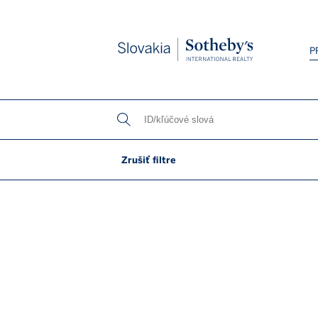
Slovakia
P
Spálne
Zrušiť filtre
Prísluše