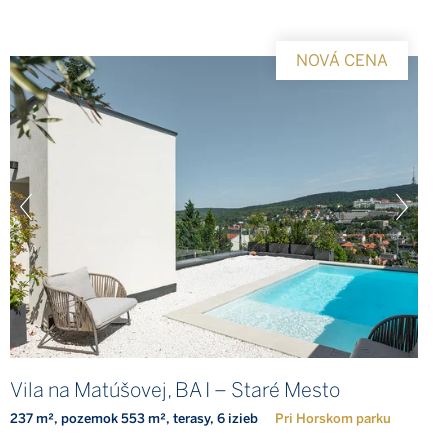
NOVÁ CENA
Vila na Matúšovej, BA I – Staré Mesto
237 m², pozemok 553 m², terasy, 6 izieb
Pri Horskom parku