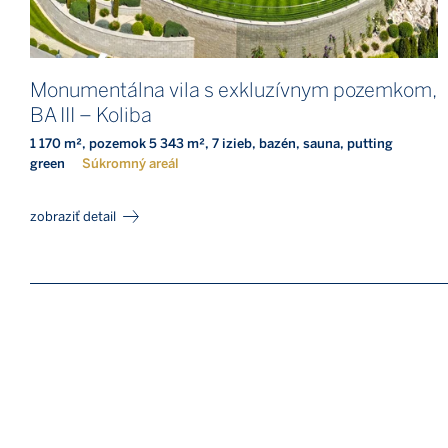
Monumentálna vila s exkluzívnym pozemkom,
BA III – Koliba
1 170 m², pozemok 5 343 m², 7 izieb, bazén, sauna, putting
green
Súkromný areál
zobraziť detail