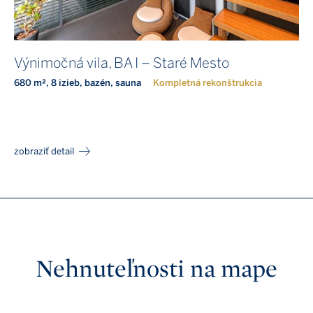
Výnimočná vila, BA I – Staré Mesto
680 m², 8 izieb, bazén, sauna
Kompletná rekonštrukcia
zobraziť detail
Nehnuteľnosti na mape