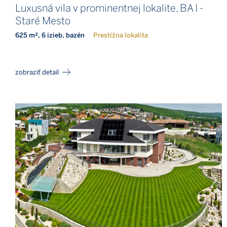
Luxusná vila v prominentnej lokalite, BA I -
Staré Mesto
625 m², 6 izieb, bazén
Prestížna lokalita
zobraziť detail