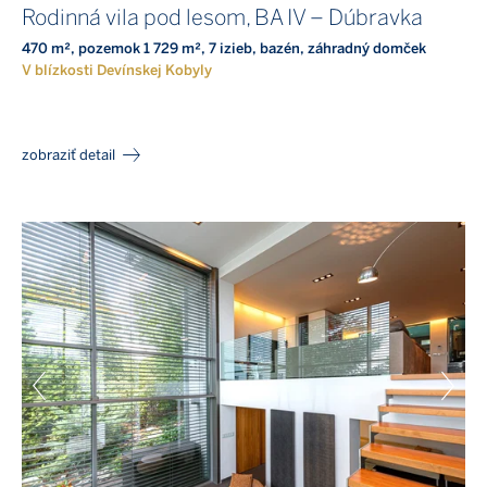
Rodinná vila pod lesom, BA IV – Dúbravka
470 m², pozemok 1 729 m², 7 izieb, bazén, záhradný domček
V blízkosti Devínskej Kobyly
zobraziť detail