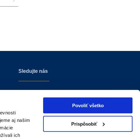
Sledujte nás
Povoliť všetko
evnosti
jeme aj našim
Prispôsobiť
rmácie
žívali ich