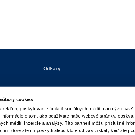
Odkazy
va 3/B
Czech Republic Sotheby’s International Realty
Park
Croatia Sotheby’s International Realty
 súbory cookies
tislava
Sotheby’s International Realty®
 reklám, poskytovanie funkcií sociálnych médií a analýzu návšt
 republika
Sotheby’s Auction House
 Informácie o tom, ako používate naše webové stránky, poskytu
nych médií, inzercie a analýzy. Títo partneri môžu príslušné info
mi, ktoré ste im poskytli alebo ktoré od vás získali, keď ste pou