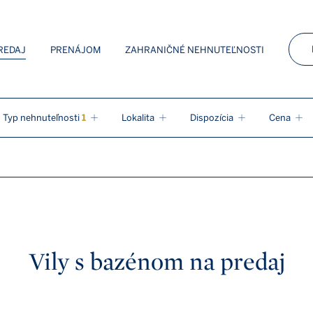
 Sotheby’s Int. Realty
REDAJ
PRENÁJOM
ZAHRANIČNÉ NEHNUTEĽNOSTI
Typ nehnuteľnosti
1
Lokalita
Dispozícia
Cena
Kúpeľňa
Stav nehnuteľnosti
K nasťahovaniu
nstvo
1
Zoradenie
Vily s bazénom na predaj