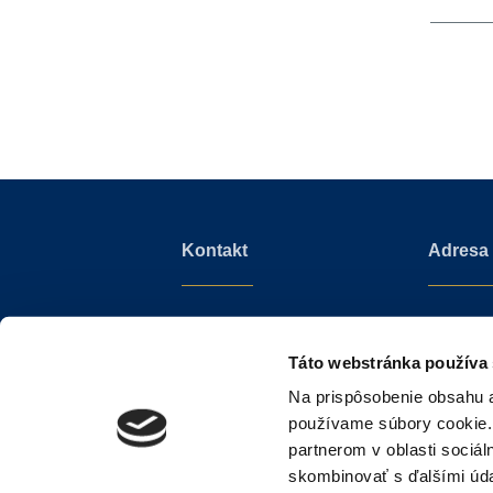
Kontakt
Adresa
info@sothebysrealty.sk
Mudroňo
+421 910 606 011
Diplomat 
Táto webstránka používa
811 01 Bra
Na prispôsobenie obsahu a
Slovenská
používame súbory cookie.
partnerom v oblasti sociál
skombinovať s ďalšími údaj