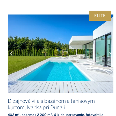
ELITE
Dizajnová vila s bazénom a tenisovým
kurtom, Ivanka pri Dunaji
402 m², pozemok 2 200 m², 6 izieb, parkovanie, fotovoltika