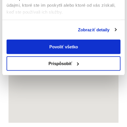
údajmi, ktoré ste im poskytli alebo ktoré od vás získali,
keď ste používali ich služby.
Zobraziť detaily
Povoliť všetko
Prispôsobiť