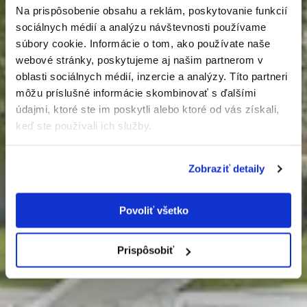
Na prispôsobenie obsahu a reklám, poskytovanie funkcií
sociálnych médií a analýzu návštevnosti používame
Smart villa with
súbory cookie. Informácie o tom, ako používate naše
Luxury Chalet
Luxury Chalet
Design Villa
Design Villa
webové stránky, poskytujeme aj našim partnerom v
By submitting this form you agree to our
privacy policy
oblasti sociálnych médií, inzercie a analýzy. Títo partneri
pool
môžu príslušné informácie skombinovať s ďalšími
-
-
-
-
údajmi, ktoré ste im poskytli alebo ktoré od vás získali,
Ivanka pri Dunaji
Ivanka pri Dunaji
Donovaly
Donovaly
-
keď ste používali ich služby.
Pezinok
show more
show more
show more
show more
show more
Zobraziť detaily
Povoliť všetko
Prispôsobiť