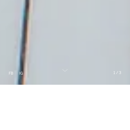
1
/
3
FB
IG
New properties in our portfolio
SALE
RENT