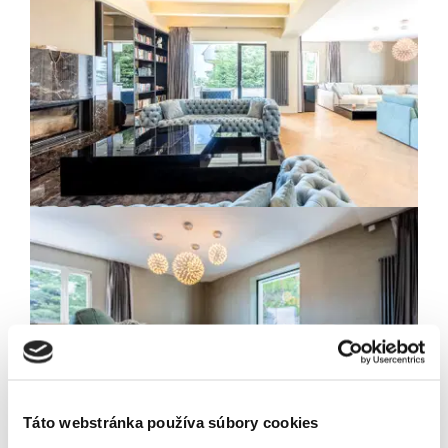
Newsletter
Exkluzívne novinky zo
sveta realít.
Táto webstránka používa súbory cookies