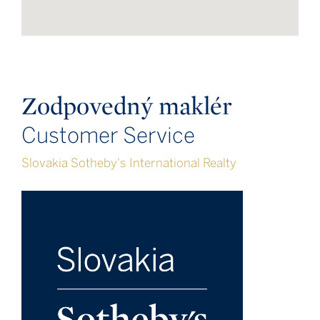
Zodpovedný maklér
Customer Service
Slovakia Sotheby's International Realty