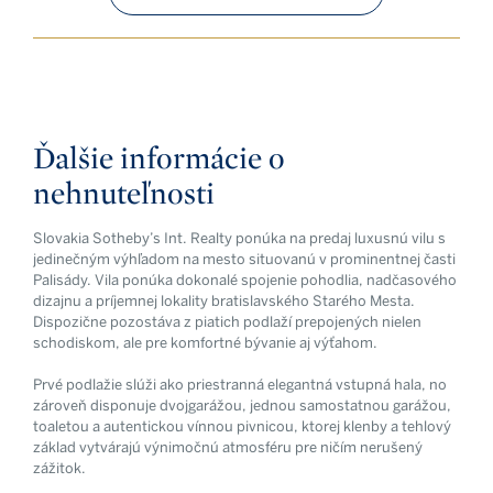
Ďalšie informácie o
nehnuteľnosti
Slovakia Sotheby’s Int. Realty ponúka na predaj luxusnú vilu s
jedinečným výhľadom na mesto situovanú v prominentnej časti
Palisády. Vila ponúka dokonalé spojenie pohodlia, nadčasového
dizajnu a príjemnej lokality bratislavského Starého Mesta.
Dispozične pozostáva z piatich podlaží prepojených nielen
schodiskom, ale pre komfortné bývanie aj výťahom.
Prvé podlažie slúži ako priestranná elegantná vstupná hala, no
zároveň disponuje dvojgarážou, jednou samostatnou garážou,
toaletou a autentickou vínnou pivnicou, ktorej klenby a tehlový
základ vytvárajú výnimočnú atmosféru pre ničím nerušený
zážitok.