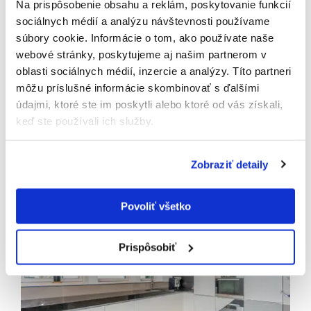
Na prispôsobenie obsahu a reklám, poskytovanie funkcií
sociálnych médií a analýzu návštevnosti používame
súbory cookie. Informácie o tom, ako používate naše
Odoslaním tohto formulára súhlasíte so
webové stránky, poskytujeme aj našim partnerom v
spracúvaním osobných údajov.
oblasti sociálnych médií, inzercie a analýzy. Títo partneri
môžu príslušné informácie skombinovať s ďalšími
údajmi, ktoré ste im poskytli alebo ktoré od vás získali,
keď ste používali ich služby.
Zobraziť detaily
Povoliť všetko
Prispôsobiť