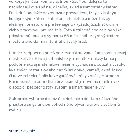
veľkorysým šatníkom a vlastnou kúpeľňou, ďalej sa tu
nachádzajú dve spálne, kúpeľňa, sklad a samostatný šatník.
Posledné podlažie pozostáva z presvetlenej izby s vlastným
kuchynským kútom, šatníkom a toaletou a môže tak byt
ideálnym priestorom pre teenagerov vyžadujúcich súkromie
alebo pracovňou pre majiteľa. Toto ustúpené podlažie ponúka
priestrannú terasu s výmerou 65 m² s nádherným výhľadom
mesto a jeho dominantu Bratislavský hrad.
Interiér zodpovedá precízne zrekonštruovanej funkcionalistickej
mestskej vile. Hlavný urbanistický a architektonický koncept
podobne ako aj materiálové riešenie vychádza z použitia vysoko
kvalitných materiálov ako napríklad drevo, kameň, okná Josko
či nové zateplené hliníkové garážové brány značky Hörmann.
Pre maximálne pohodlie a bezpečnosť je novému majiteľovi k
dispozícii bezpečnostný systém a smart riešenie vily.
Súkromie, výborné dispozičné riešenie a dostatok úložného
priestoru sú garanciou pohodlného bývania aj pre viacčlennú
rodinu.
smart riešenie