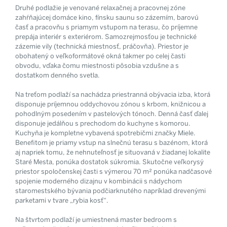
Druhé podlažie je venované relaxačnej a pracovnej zóne
zahŕňajúcej domáce kino, fínsku saunu so zázemím, barovú
časť a pracovňu s priamym vstupom na terasu, čo príjemne
prepája interiér s exteriérom. Samozrejmosťou je technické
zázemie vily (technická miestnosť, práčovňa). Priestor je
obohatený o veľkoformátové okná takmer po celej časti
obvodu, vďaka čomu miestnosti pôsobia vzdušne a s
dostatkom denného svetla.
Na treťom podlaží sa nachádza priestranná obývacia izba, ktorá
disponuje príjemnou oddychovou zónou s krbom, knižnicou a
pohodlným posedením v pastelových tónoch. Denná časť ďalej
disponuje jedálňou s prechodom do kuchyne s komorou.
Kuchyňa je kompletne vybavená spotrebičmi značky Miele.
Benefitom je priamy vstup na slnečnú terasu s bazénom, ktorá
aj napriek tomu, že nehnuteľnosť je situovaná v žiadanej lokalite
Staré Mesta, ponúka dostatok súkromia. Skutočne veľkorysý
priestor spoločenskej časti s výmerou 70 m² ponúka nadčasové
spojenie moderného dizajnu v kombinácii s nádychom
staromestského bývania podčiarknutého napríklad drevenými
parketami v tvare „rybia kosť“.
Na štvrtom podlaží je umiestnená master bedroom s