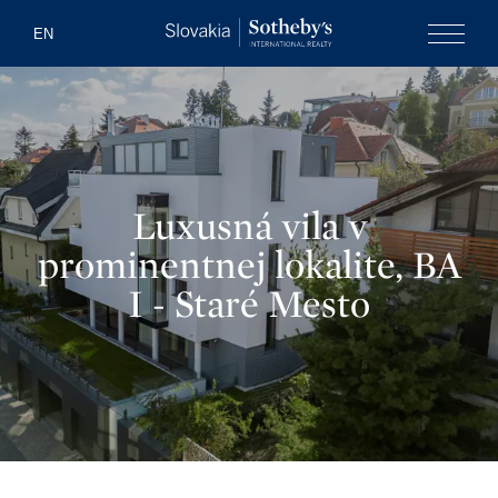
Slovakia Soth
EN
Menu
Luxusná vila v
prominentnej lokalite, BA
I - Staré Mesto