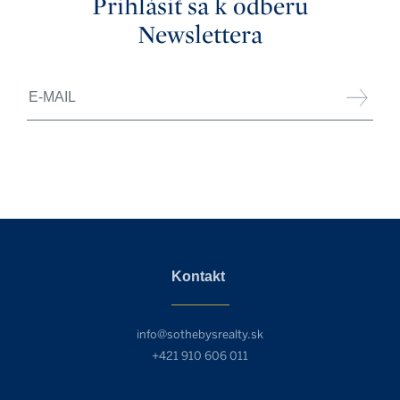
Prihlásiť sa k odberu
Newslettera
Kontakt
info@sothebysrealty.sk
+421 910 606 011