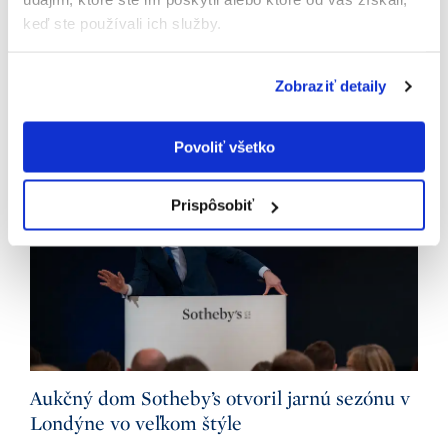
Undercurrent | Výstava Veroniky Manukjan
keď ste používali ich služby.
16.03.2026
čítať
Zobraziť detaily
Povoliť všetko
Prispôsobiť
Aukčný dom Sotheby’s otvoril jarnú sezónu v
Londýne vo veľkom štýle