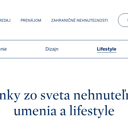
 Sotheby’s Int. Realty
REDAJ
PRENÁJOM
ZAHRANIČNÉ NEHNUTEĽNOSTI
nie
Dizajn
Lifestyle
nky zo sveta nehnuteľn
umenia a lifestyle