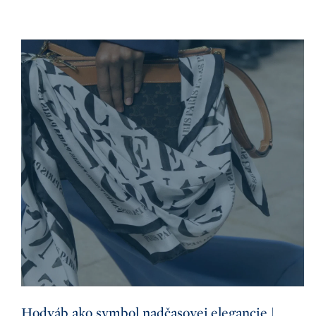
Hodváb ako symbol nadčasovej elegancie |