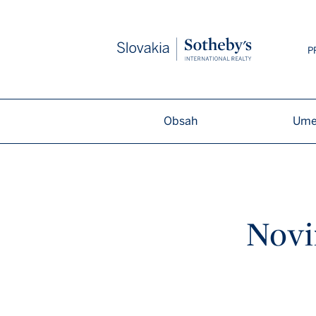
Slovakia
P
Obsah
Ume
Novi