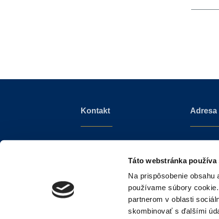
Kontakt
Adresa
info@sothebysrealty.sk
Mudroňo
+421 910 606 011
Diplomat 
Táto webstránka používa
811 01 Bra
Na prispôsobenie obsahu a
Slovenská
používame súbory cookie.
partnerom v oblasti sociál
skombinovať s ďalšími údaj