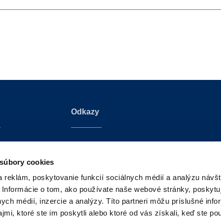
Odkazy
va 3/B
Czech Republic Sotheby’s International Realty
Park
Croatia Sotheby’s International Realty
 súbory cookies
tislava
Sotheby’s International Realty®
 reklám, poskytovanie funkcií sociálnych médií a analýzu návšt
 republika
Sotheby’s Auction House
 Informácie o tom, ako používate naše webové stránky, poskytu
nych médií, inzercie a analýzy. Títo partneri môžu príslušné info
mi, ktoré ste im poskytli alebo ktoré od vás získali, keď ste pou