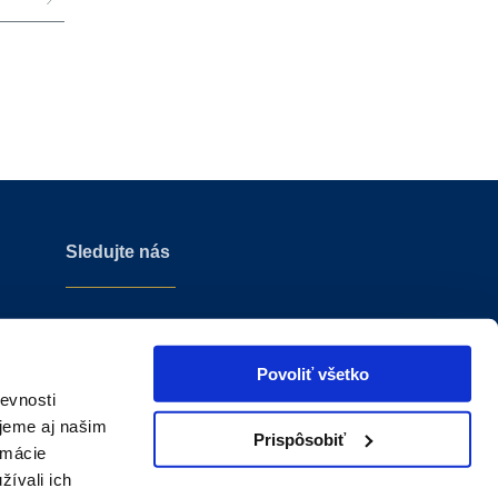
Sledujte nás
Povoliť všetko
evnosti
jeme aj našim
Prispôsobiť
rmácie
žívali ich