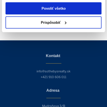
Povoliť všetko
Prispôsobiť
Kontakt
info@sothebysrealty.sk
+421 910 606 011
Adresa
Mudroňova 3/B