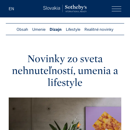
Slovakia Soth
EN
Menu
Obsah
Umenie
Dizajn
Lifestyle
Realitné novinky
Novinky zo sveta
nehnuteľností, umenia a
lifestyle