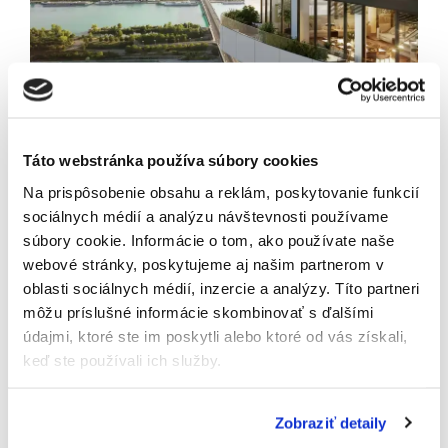
Viedeň v centre pozornosti | Elegancia
histórie a nová energia
Táto webstránka používa súbory cookies
Na prispôsobenie obsahu a reklám, poskytovanie funkcií
sociálnych médií a analýzu návštevnosti používame
13.05.2026
čítať
súbory cookie. Informácie o tom, ako používate naše
webové stránky, poskytujeme aj našim partnerom v
oblasti sociálnych médií, inzercie a analýzy. Títo partneri
môžu príslušné informácie skombinovať s ďalšími
údajmi, ktoré ste im poskytli alebo ktoré od vás získali,
keď ste používali ich služby.
Prihlásiť sa k odberu
Newslettera
Zobraziť detaily