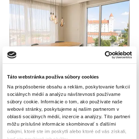
Newsletter
Exkluzívne novinky zo
sveta realít.
Táto webstránka používa súbory cookies
Na prispôsobenie obsahu a reklám, poskytovanie funkcií
sociálnych médií a analýzu návštevnosti používame
súbory cookie. Informácie o tom, ako používate naše
Odoslaním tohto formulára súhlasíte so
webové stránky, poskytujeme aj našim partnerom v
spracúvaním osobných údajov.
oblasti sociálnych médií, inzercie a analýzy. Títo partneri
môžu príslušné informácie skombinovať s ďalšími
údajmi, ktoré ste im poskytli alebo ktoré od vás získali,
keď ste používali ich služby.