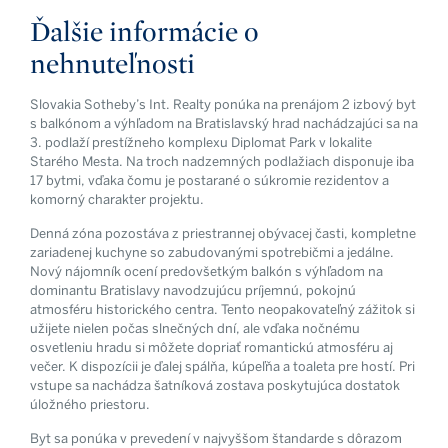
Ďalšie informácie o
nehnuteľnosti
Slovakia Sotheby’s Int. Realty ponúka na prenájom 2 izbový byt
s balkónom a výhľadom na Bratislavský hrad nachádzajúci sa na
3. podlaží prestížneho komplexu Diplomat Park v lokalite
Starého Mesta. Na troch nadzemných podlažiach disponuje iba
17 bytmi, vďaka čomu je postarané o súkromie rezidentov a
komorný charakter projektu.
Denná zóna pozostáva z priestrannej obývacej časti, kompletne
zariadenej kuchyne so zabudovanými spotrebičmi a jedálne.
Nový nájomník ocení predovšetkým balkón s výhľadom na
dominantu Bratislavy navodzujúcu príjemnú, pokojnú
atmosféru historického centra. Tento neopakovateľný zážitok si
užijete nielen počas slnečných dní, ale vďaka nočnému
osvetleniu hradu si môžete dopriať romantickú atmosféru aj
večer. K dispozícii je ďalej spálňa, kúpeľňa a toaleta pre hostí. Pri
vstupe sa nachádza šatníková zostava poskytujúca dostatok
úložného priestoru.
Byt sa ponúka v prevedení v najvyššom štandarde s dôrazom