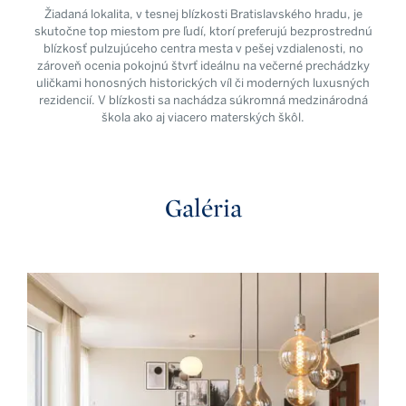
Žiadaná lokalita, v tesnej blízkosti Bratislavského hradu, je
skutočne top miestom pre ľudí, ktorí preferujú bezprostrednú
blízkosť pulzujúceho centra mesta v pešej vzdialenosti, no
zároveň ocenia pokojnú štvrť ideálnu na večerné prechádzky
uličkami honosných historických víl či moderných luxusných
rezidencií. V blízkosti sa nachádza súkromná medzinárodná
škola ako aj viacero materských škôl.
Galéria