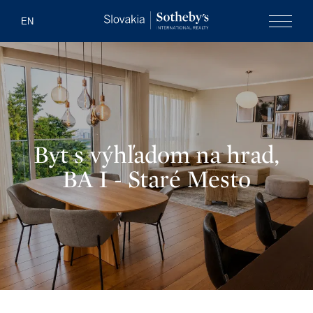
Slovakia Soth
EN
Menu
Byt s výhľadom na hrad,
BA I - Staré Mesto