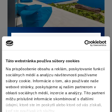
Newsletter
Exkluzívne novinky zo
sveta realít.
Táto webstránka používa súbory cookies
Na prispôsobenie obsahu a reklám, poskytovanie funkcií
sociálnych médií a analýzu návštevnosti používame
súbory cookie. Informácie o tom, ako používate naše
Odoslaním tohto formulára súhlasíte so
webové stránky, poskytujeme aj našim partnerom v
spracúvaním osobných údajov.
oblasti sociálnych médií, inzercie a analýzy. Títo partneri
môžu príslušné informácie skombinovať s ďalšími
údajmi, ktoré ste im poskytli alebo ktoré od vás získali,
keď ste používali ich služby.