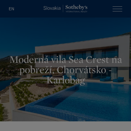
Slovakia Soth
EN
Menu
Moderná vila Sea Crest na
pobreží, Chorvátsko -
Karlobag