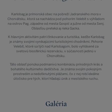
Karlobag je prímorská obec na pobreží Jadranského mora v
Chorvátsku, ktorá sa nachádza pod pohorím Velebit s výhľadom
na ostrov Pag, západne od mesta Gospić a južne od mesta Senj.
Oblasťou preteká aj rieka Gacka.
K hlavným aktivitám patrí člnkovanie a turistika, keďže Karlobag
je známy svojimi vynikajúcimi turistickými chodníkmi. Pohorie
Velebit, ktoré sa týči nad Karlobagom, bolo vyhlásené za
svetovú biosférickú rezerváciu, v súčasnosti jedinú v
Chorvátsku.
Táto oblasť ponúka podmanivú kombináciu prírodných krás a
bohatého kultúrneho dedičstva. Je známa svojím pokojným
prostredím a nedotknutými plážami, čo z nej robí ideálne
útočisko pre tých, ktorí hľadajú únik z mestského ruchu.
Galéria