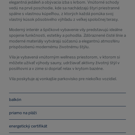
elegantná jedáleň a obývacia izba s krbom. Vnútorné schody
vedú na prvé poschodie, kde sa nachádzajú štyri priestranné
spálne s vlastnou kúpeľňou, z ktorých každá ponúka svoj
vlastný kúsok pôsobivého výhľadu z veľkej spoločnej terasy.
Moderný interiér a špičkové vybavenie vily predstavujú ideálne
spojenie funkčnosti, estetiky a pohodlia. Zdôraznené čisté línie a
moderné materiály vytvárajú súčasnú a elegantnú atmosféru
prispôsobenú modernému životnému štýlu.
Vila je vybavená vnútorným wellness priestorom, v ktorom si
môžete užívať výhody sauny, udržiavať aktívny životný štýl v
posilňovni a v zime si dopriať relax v krytom bazéne.
Vila poskytuje aj vonkajšie parkovisko pre niekoľko vozidiel.
balkón
priamo na pláži
energetický certifikát