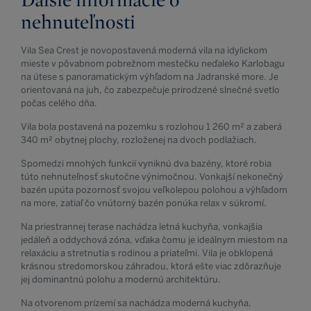
nehnuteľnosti
Vila Sea Crest je novopostavená moderná vila na idylickom
mieste v pôvabnom pobrežnom mestečku neďaleko Karlobagu
na útese s panoramatickým výhľadom na Jadranské more. Je
orientovaná na juh, čo zabezpečuje prirodzené slnečné svetlo
počas celého dňa.
Vila bola postavená na pozemku s rozlohou 1 260 m² a zaberá
340 m² obytnej plochy, rozloženej na dvoch podlažiach.
Spomedzi mnohých funkcií vyniknú dva bazény, ktoré robia
túto nehnuteľnosť skutočne výnimočnou. Vonkajší nekonečný
bazén upúta pozornosť svojou veľkolepou polohou a výhľadom
na more, zatiaľ čo vnútorný bazén ponúka relax v súkromí.
Na priestrannej terase nachádza letná kuchyňa, vonkajšia
jedáleň a oddychová zóna, vďaka čomu je ideálnym miestom na
relaxáciu a stretnutia s rodinou a priateľmi. Vila je obklopená
krásnou stredomorskou záhradou, ktorá ešte viac zdôrazňuje
jej dominantnú polohu a modernú architektúru.
Na otvorenom prízemí sa nachádza moderná kuchyňa,