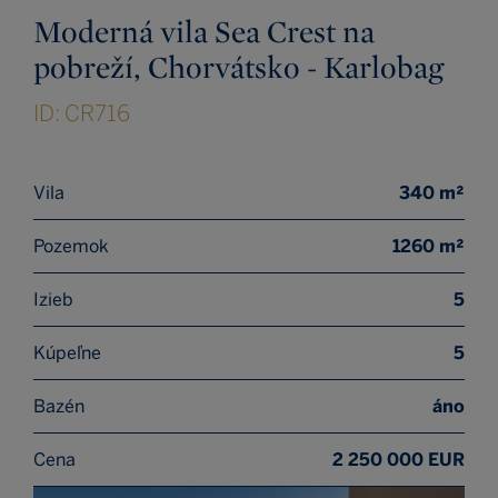
Moderná vila Sea Crest na
pobreží, Chorvátsko - Karlobag
ID: CR716
Vila
340 m²
Pozemok
1260 m²
Izieb
5
Kúpeľne
5
Bazén
áno
Cena
2 250 000 EUR