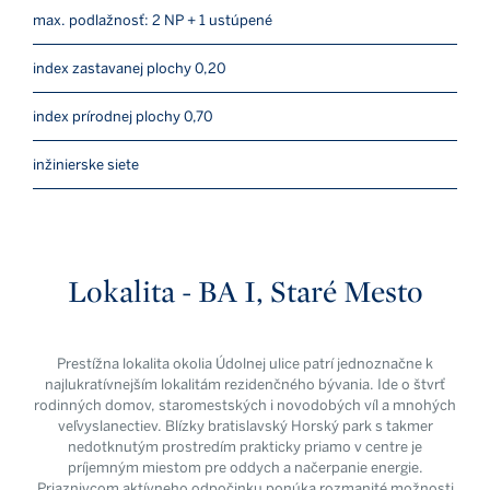
max. podlažnosť: 2 NP + 1 ustúpené
index zastavanej plochy 0,20
index prírodnej plochy 0,70
inžinierske siete
Lokalita - BA I, Staré Mesto
Prestížna lokalita okolia Údolnej ulice patrí jednoznačne k
najlukratívnejším lokalitám rezidenčného bývania. Ide o štvrť
rodinných domov, staromestských i novodobých víl a mnohých
veľvyslanectiev. Blízky bratislavský Horský park s takmer
nedotknutým prostredím prakticky priamo v centre je
príjemným miestom pre oddych a načerpanie energie.
Priaznivcom aktívneho odpočinku ponúka rozmanité možnosti