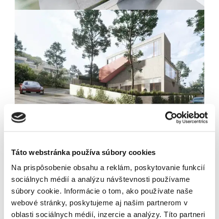
Newsletter
Exkluzívne novinky zo
sveta realít.
Táto webstránka používa súbory cookies
Na prispôsobenie obsahu a reklám, poskytovanie funkcií
sociálnych médií a analýzu návštevnosti používame
súbory cookie. Informácie o tom, ako používate naše
Odoslaním tohto formulára súhlasíte so
webové stránky, poskytujeme aj našim partnerom v
spracúvaním osobných údajov.
oblasti sociálnych médií, inzercie a analýzy. Títo partneri