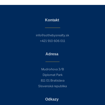
Kontakt
info@sothebysrealty.sk
+421 910 606 011
Adresa
Mudroňova 3/B
Diplomat Park
811 01 Bratislava
Slovenská republika
Odkazy