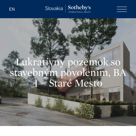
Slovakia Soth
EN
Menu
Lukratívny pozemok so
stavebným povolením, BA
I – Staré Mesto