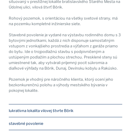
situovaný v prestížnej lokalite bratislavského Starého Mesta na
Údolnej ulici, vilová štvrť Bôrik.
Rohový pozemok, s orientáciou na všetky svetové strany, má
na pozemku kompletné inžinierske siete.
Stavebné povolenie je vydané na výstavbu rodinného domu s 3
bytovými jednotkami, každá z nich disponuje samostatným
vstupom z vonkajšieho prostredia a výťahom z garáže priamo
do bytu. Ide o trojpodlažnú stavbu s podpivničeným a
ustúpeným podlažím a plochou strechou. Presklené steny sú
umiestnené tak, aby vytvárali príjemný pocit súkromia a
diaľkové výhľady na Bôrik, Dunaj, Devínsku kobylu a Rakúsko.
Pozemok je vhodný pre náročného klienta, ktorý ocení jeho
bezkonkurenčnú polohu a výhody mestského bývania v
pokojnej lokalite.
lukratívna lokalita vilovej štvrte Bôrik
stavebné povolenie