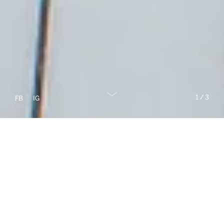
1
/
3
FB
IG
Novinky v našom portfóliu
luxusných nehnuteľností
PREDAJ
PRENÁJOM