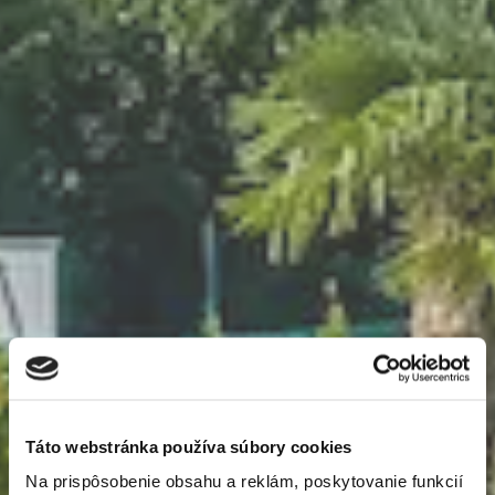
Newsletter
Exkluzívne novinky zo
sveta realít.
Táto webstránka používa súbory cookies
Na prispôsobenie obsahu a reklám, poskytovanie funkcií