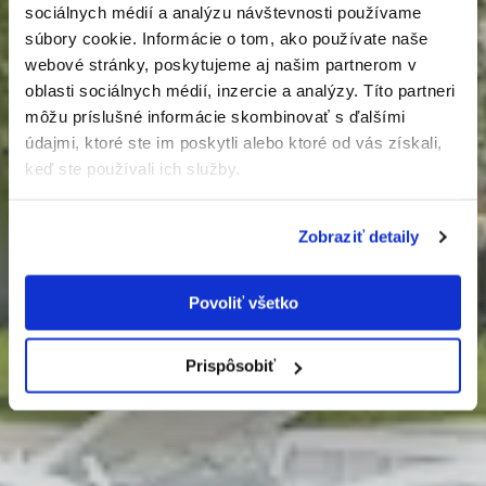
sociálnych médií a analýzu návštevnosti používame
Smart vila s
súbory cookie. Informácie o tom, ako používate naše
Odoslaním tohto formulára súhlasíte so
Luxusný chalet
Luxusný chalet
Dizajnová vila
Dizajnová vila
webové stránky, poskytujeme aj našim partnerom v
spracúvaním osobných údajov.
oblasti sociálnych médií, inzercie a analýzy. Títo partneri
bazénom
môžu príslušné informácie skombinovať s ďalšími
-
-
-
-
údajmi, ktoré ste im poskytli alebo ktoré od vás získali,
Ivanka pri Dunaji
Ivanka pri Dunaji
Donovaly
Donovaly
-
keď ste používali ich služby.
Pezinok
zobraziť detail
zobraziť detail
zobraziť detail
zobraziť detail
zobraziť detail
Zobraziť detaily
Povoliť všetko
Prispôsobiť