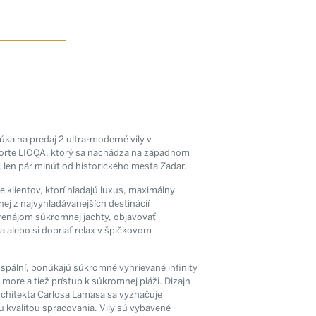
úka na predaj 2 ultra-moderné vily v
orte LIOQA, ktorý sa nachádza na západnom
 len pár minút od historického mesta Zadar.
re klientov, ktorí hľadajú luxus, maximálny
ej z najvyhľadávanejších destinácií
renájom súkromnej jachty, objavovať
alebo si dopriať relax v špičkovom
tter
ovinky zo
ť spální, ponúkajú súkromné vyhrievané infinity
ore a tiež prístup k súkromnej pláži. Dizajn
lít.
chitekta Carlosa Lamasa sa vyznačuje
 kvalitou spracovania. Vily sú vybavené