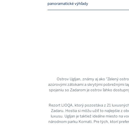
panoramatické výhľady
Ostrov Ugljan, známy aj ako "Zelený ostr
azúrovými zátokami a skrytými pobrežnými lag
spojeniu so Zadarom je ostrov ľahko dostupn
Rezort LIOQA, ktorý pozostáva z 21 luxusných
Zadaru. Hostia si môžu užiť to najlepšie z o
luxusu. Ugljan je taktiež ideálne miesto na 
národnom parku Kornati. Pre tých, ktorí prefer