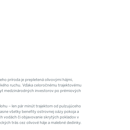
ho príroda je prepletená olivovými hájmi,
stského ruchu. Vďaka celoročnému trajektovému
opyt medzinárodných investorov po prémiových
lohu – len pár minút trajektom od pulzujúceho
časne všetky benefity ostrovnej oázy pokoja a
ých vodách či objavovanie skrytých pokladov v
eckých trás cez olivové háje a malebné dedinky.