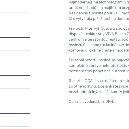
najmodernejšími technológiami vrá
umožňuje budúcim majiteľom bezpr
Rezidencie súčasne ponúkajú mož
čím vytvárajú príležitosť na dodat
Pre tých, ktorí vyhľadávajú spoloče
dispozícii exkluzívny VIVA Beach 
centrom a terasovitou reštaurácio
osviežujúce nápoje a kulinárske d
Odoslaním tohto formulár
spracúvaním osobnýc
kombinujú lokálne chute s moder
Personál rezortu poskytuje najvyšš
kompletnú správu nehnuteľností, 
bezstarostný pobyt bez nutnosti r
Rezort LIOQA je viac než len mies
životného štýlu. Dosiahli ste svoje 
nezabudnuteľnými zážitkami v jed
Cena je uvedená bez DPH.