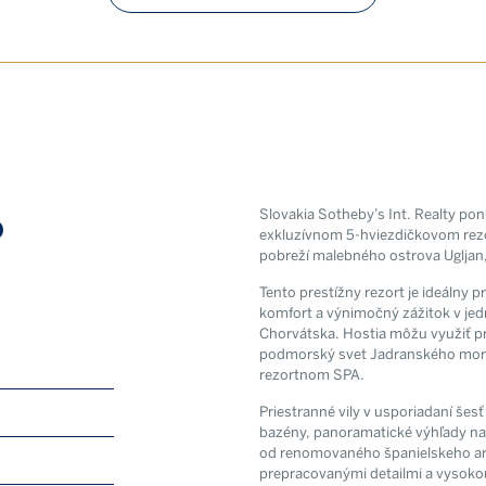
o
Slovakia Sotheby’s Int. Realty pon
exkluzívnom 5-hviezdičkovom rez
pobreží malebného ostrova Ugljan,
Tento prestížny rezort je ideálny p
komfort a výnimočný zážitok v jedn
Chorvátska. Hostia môžu využiť p
podmorský svet Jadranského mora 
Newsle
rezortnom SPA.
Exkluzívne n
Priestranné vily v usporiadaní šes
bazény, panoramatické výhľady na m
sveta rea
od renomovaného španielskeho ar
prepracovanými detailmi a vysokou