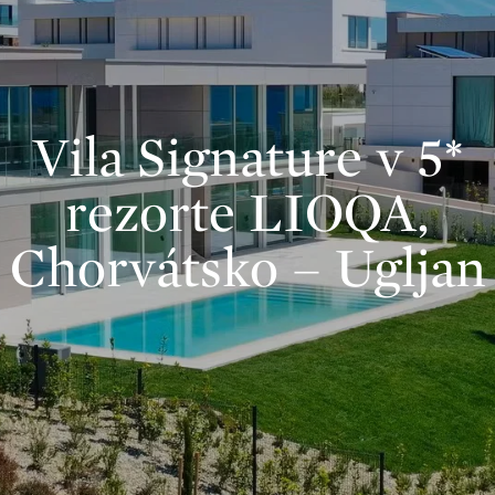
Vila Signature v 5*
rezorte LIOQA,
Chorvátsko – Ugljan