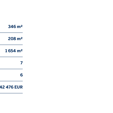
346 m²
208 m²
1 654 m²
7
6
842 476 EUR