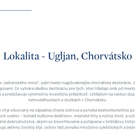
Lokalita - Ugljan, Chorvátsko
ov Jadranského mora", patrí medzi najpôvabnejšie chorvátske destinácie. Je
únami, čo vytvára ideálnu destináciu pre tých, ktorí hľadajú únik od me
ý a predstavuje výnimočnú investičnú príležitosť, vzhľadom na rastúci d
nehnuteľnostiach a službách v Chorvátsku.
 víl je situovaný na západnej strane ostrova a ponúka bezkonkurenčnú po
boch svetov – bohaté kultúrne dedičstvo, mestské trhy a nočný život, a sú
vodné dobrodružstvá, akými sú šnorchlovanie a potápanie v krištáľovo čist
ujú aktívny životný štýl, ostrov tiež ponúka množstvo cyklistických a bež