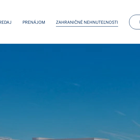
 Sotheby’s Int. Realty
REDAJ
PRENÁJOM
ZAHRANIČNÉ NEHNUTEĽNOSTI