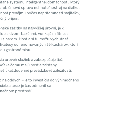
tane systému inteligentnej domácnosti, ktorý
oblémovú správu nehnuteľnosti aj na diaľku.
nosť prenájmu počas neprítomnosti majiteľov,
očný príjem.
nské zážitky na najvyššej úrovni, je k
Club s dvomi bazénmi, vonkajším fitness
u s barom. Hostia si tu môžu vychutnať
elikatesy od renomovaných šéfkuchárov, ktorí
a súhlasíte so
h údajov.
nou gastronómiou.
iu úroveň služieb a zabezpečuje tiež
vďaka čomu majú hostia zaistený
iešiť každodenné prevádzkové záležitosti.
to na oddych – je to investícia do výnimočného
ciele a teraz je čas odmeniť sa
inečnom prostredí.