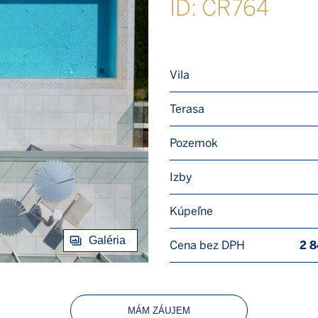
ID: CR764
Vila
Terasa
Pozemok
Izby
Kúpeľne
Galéria
Cena bez DPH
2 
MÁM ZÁUJEM