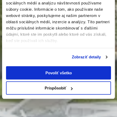
sociálnych médií a analýzu návštevnosti používame
Smart vila s
súbory cookie. Informácie o tom, ako používate naše
Odoslaním tohto formulára súhlasíte so
Luxusný chalet
Luxusný chalet
Dizajnová vila
Dizajnová vila
webové stránky, poskytujeme aj našim partnerom v
spracúvaním osobných údajov.
oblasti sociálnych médií, inzercie a analýzy. Títo partneri
bazénom
môžu príslušné informácie skombinovať s ďalšími
-
-
-
-
údajmi, ktoré ste im poskytli alebo ktoré od vás získali,
Ivanka pri Dunaji
Ivanka pri Dunaji
Donovaly
Donovaly
-
keď ste používali ich služby.
Pezinok
zobraziť detail
zobraziť detail
zobraziť detail
zobraziť detail
zobraziť detail
Zobraziť detaily
Povoliť všetko
Prispôsobiť