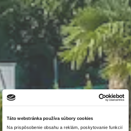
Newsletter
Exkluzívne novinky zo
sveta realít.
Táto webstránka používa súbory cookies
Na prispôsobenie obsahu a reklám, poskytovanie funkcií