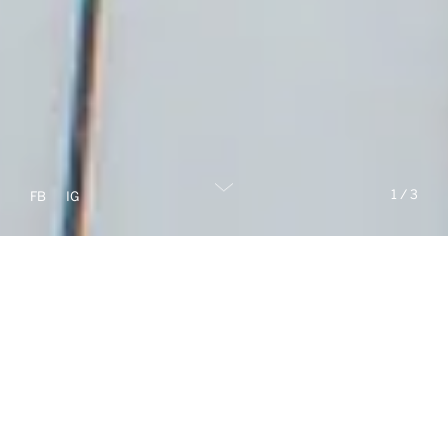
1
/
3
FB
IG
Novinky v našom portfóliu
luxusných nehnuteľností
PREDAJ
PRENÁJOM