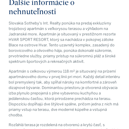
Ďalšie informácie o
nehnuteľnosti
Slovakia Sotheby's Int. Realty ponúka na predaj exkluzívny
trojizbový apartmán s veľkorysou terasou a výhľadom na
Jadranské more. Apartmán je situovaný v prestížnom rezorte
HVAR SPORT RESORT, ktorý sa nachádza v pokojnej zátoke
Blace na ostrove Hvar. Tento uzavretý komplex, zasadený do
borovicového a olivového hája, ponúka dokonalé súkromie,
prvotriedne služby, priamy prístup na súkromnú pláž a široké
spektrum športových a rekreačných aktivít.
Apartmán s celkovou výmerou 118 m² je situovaný na prízemí
apartmánového domu v prvej línii pri mori. Každý detail interiéru
bol premyslený tak, aby spĺňal nároky na komfortné a zároveň
dizajnové bývanie. Dominantou priestoru je otvorená obývacia
izba plynulo prepojená s plne vybavenou kuchyňou a
jedálenskou časťou, ktorá prirodzene prechádza na terasu.
Dispozíciu dopĺňajú dve štýlové spálne, pričom jedna z nich má
priamy vstup na terasu, dve moderné kúpeľne a vstupná
chodba.
Rozľahlá terasa je rozdelená na otvorenú a krytú časť, s