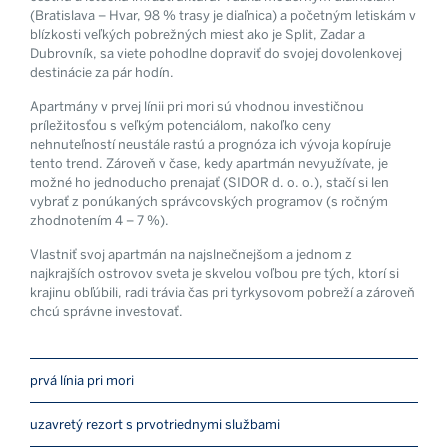
(Bratislava – Hvar, 98 % trasy je diaľnica) a početným letiskám v
blízkosti veľkých pobrežných miest ako je Split, Zadar a
Dubrovník, sa viete pohodlne dopraviť do svojej dovolenkovej
destinácie za pár hodín.
Apartmány v prvej línii pri mori sú vhodnou investičnou
príležitosťou s veľkým potenciálom, nakoľko ceny
nehnuteľností neustále rastú a prognóza ich vývoja kopíruje
tento trend. Zároveň v čase, kedy apartmán nevyužívate, je
možné ho jednoducho prenajať (SIDOR d. o. o.), stačí si len
vybrať z ponúkaných správcovských programov (s ročným
zhodnotením 4 – 7 %).
Vlastniť svoj apartmán na najslnečnejšom a jednom z
najkrajších ostrovov sveta je skvelou voľbou pre tých, ktorí si
krajinu obľúbili, radi trávia čas pri tyrkysovom pobreží a zároveň
chcú správne investovať.
prvá línia pri mori
uzavretý rezort s prvotriednymi službami