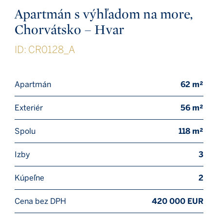
Apartmán s výhľadom na more,
Chorvátsko – Hvar
ID: CR0128_A
Apartmán
62 m²
Exteriér
56 m²
Spolu
118 m²
Izby
3
Kúpeľne
2
Cena bez DPH
420 000 EUR