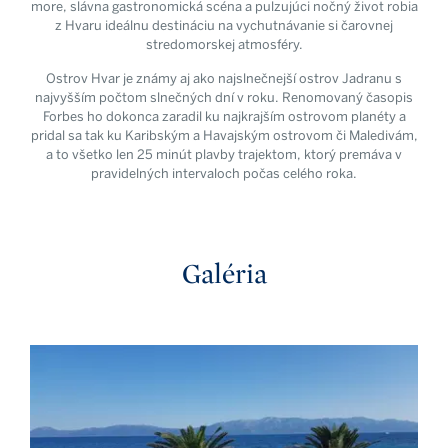
more, slávna gastronomická scéna a pulzujúci nočný život robia
z Hvaru ideálnu destináciu na vychutnávanie si čarovnej
stredomorskej atmosféry.
Ostrov Hvar je známy aj ako najslnečnejší ostrov Jadranu s
najvyšším počtom slnečných dní v roku. Renomovaný časopis
Forbes ho dokonca zaradil ku najkrajším ostrovom planéty a
pridal sa tak ku Karibským a Havajským ostrovom či Maledivám,
a to všetko len 25 minút plavby trajektom, ktorý premáva v
pravidelných intervaloch počas celého roka.
Galéria