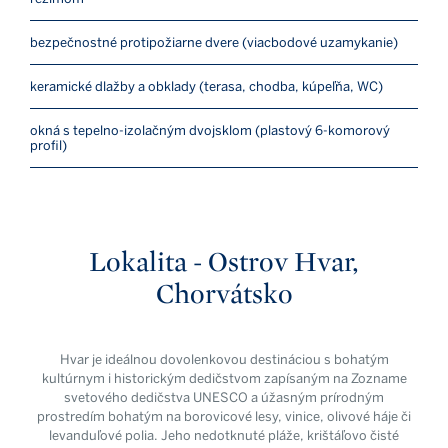
bezpečnostné protipožiarne dvere (viacbodové uzamykanie)
keramické dlažby a obklady (terasa, chodba, kúpeľňa, WC)
okná s tepelno-izolačným dvojsklom (plastový 6-komorový
profil)
Lokalita - Ostrov Hvar,
Chorvátsko
Hvar je ideálnou dovolenkovou destináciou s bohatým
kultúrnym i historickým dedičstvom zapísaným na Zozname
svetového dedičstva UNESCO a úžasným prírodným
prostredím bohatým na borovicové lesy, vinice, olivové háje či
levanduľové polia. Jeho nedotknuté pláže, krištáľovo čisté