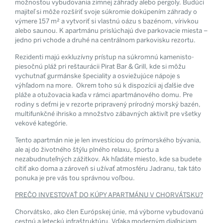
možnosťou vybudovania zimnej záhrady alebo pergoly. Budúci
majiteľ si môže rozšíriť svoje súkromie dokúpením záhrady o
výmere 157 m² a vytvoriť si vlastnú oázu s bazénom, vírivkou
alebo saunou. K apartmánu prislúchajú dve parkovacie miesta –
jedno pri vchode a druhé na centrálnom parkovisku rezortu.
Rezidenti majú exkluzívny prístup na súkromnú kamenisto-
piesočnú pláž pri reštaurácii Pirat Bar & Grill, kde si môžu
vychutnať gurmánske špeciality a osviežujúce nápoje s
výhľadom na more. Okrem toho sú k dispozícii aj ďalšie dve
pláže a otužovacia kaďa v rámci apartmánového domu. Pre
rodiny s deťmi je v rezorte pripravený prírodný morský bazén,
multifunkčné ihrisko a množstvo zábavných aktivít pre všetky
vekové kategórie.
Tento apartmán nie je len investíciou do prímorského bývania,
ale aj do životného štýlu plného relaxu, športu a
nezabudnuteľných zážitkov. Ak hľadáte miesto, kde sa budete
cítiť ako doma a zároveň si užívať atmosféru Jadranu, tak táto
ponuka je pre vás tou správnou voľbou.
PREČO INVESTOVAŤ DO KÚPY APARTMÁNU V CHORVÁTSKU?
Chorvátsko, ako člen Európskej únie, má výborne vybudovanú
cestnú a leteckú infraštruktúru. Vďaka moderným diaľniciam