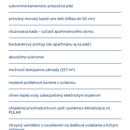
súkromná kamenisto-priesočná pláž
prírodný morský bazén pre deti (hĺbka do 50 cm)
otužovacia kaďa – súčasť apartmánového domu
bezbariérový prístup (do apartmánu aj na pláž)
absolútne súkromie
možnosť dokúpenia záhrady (157 m²)
medené podlahové kúrenie s izoláciou
ohrev teplej vody zabezpečený elektrickým bojlerom
chladenie prostredníctvom split-systémov klimatizácie zn.
PULAR
stropný ventilátor s osvetlením na diaľkové ovládanie a tichým
režimom