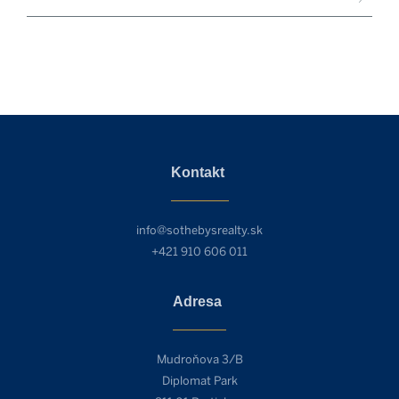
Kontakt
info@sothebysrealty.sk
+421 910 606 011
Adresa
Mudroňova 3/B
Diplomat Park