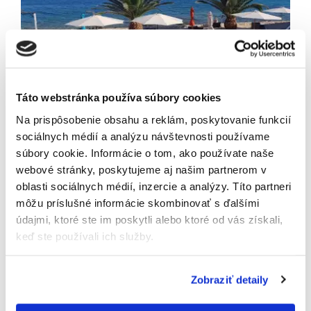
Newsletter
Exkluzívne novinky zo
sveta realít.
Táto webstránka používa súbory cookies
Na prispôsobenie obsahu a reklám, poskytovanie funkcií
sociálnych médií a analýzu návštevnosti používame
súbory cookie. Informácie o tom, ako používate naše
Odoslaním tohto formulára súhlasíte so
webové stránky, poskytujeme aj našim partnerom v
spracúvaním osobných údajov.
oblasti sociálnych médií, inzercie a analýzy. Títo partneri
môžu príslušné informácie skombinovať s ďalšími
údajmi, ktoré ste im poskytli alebo ktoré od vás získali,
keď ste používali ich služby.
Zobraziť detaily