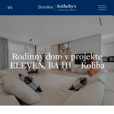
Slovakia Soth
EN
Menu
Rodinný dom v projekte
ELEVEN, BA III – Koliba