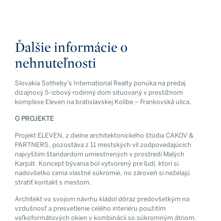
Ďalšie informácie o
nehnuteľnosti
Slovakia Sotheby’s International Realty ponúka na predaj
dizajnový 5-izbový rodinný dom situovaný v prestížnom
komplexe Eleven na bratislavskej Kolibe – Frankovská ulica.
O PROJEKTE
Projekt ELEVEN, z dielne architektonického štúdia CAKOV &
PARTNERS, pozostáva z 11 mestských víl zodpovedajúcich
najvyšším štandardom umiestnených v prostredí Malých
Karpát. Koncept bývania bol vytvorený pre ľudí, ktorí si
nadovšetko cenia vlastné súkromie, no zároveň si neželajú
stratiť kontakt s mestom.
Architekt vo svojom návrhu kládol dôraz predovšetkým na
vzdušnosť a presvetlenie celého interiéru použitím
veľkoformátových okien v kombinácii so súkromným átriom.