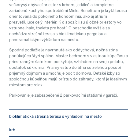
veľkorysý obývací priestor s krbom, jedáleň a kompletne
zariadenú kuchyňu spotrebičmi Miele. Benefitom je krytá terasa
orientovaná do pokojného kondomínia, ako aj átrium
presvetľujúce celý interiér. K dispozícii sú úložné priestory vo
vstupnej hale, toaleta pre hostí. O poschodie vyššie sa
nachádza strešná terasa s bioklimatickou pergolou a
panoramatickým výhľadom na mesto.
Spodné podlažie je navrhnuté ako oddychová, nočná zóna
ponúkajúca štyri spálne. Master bedroom s vlastnou kúpeľňou a
priestranným šatníkom poskytuje, vzhľadom na svoju polohu,
dostatok súkromia. Priamy vstup do átria so zeleňou pôsobí
príjemný dojmom a umocňuje pocit domova. Detské izby so
spoločnou kúpeľňou majú prístup do záhrady, ktorá je ideálnym
miestom pre relax.
Parkovanie je zabezpečené 2 parkovacími státiami v garáži.
bioklimatická strešná terasa s výhľadom na mesto
krb