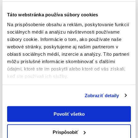
Newsletter
Exkluzívne novinky zo
sveta realít.
Táto webstránka používa súbory cookies
Na prispôsobenie obsahu a reklám, poskytovanie funkcií
sociálnych médií a analýzu návštevnosti používame
súbory cookie. Informácie o tom, ako používate naše
Odoslaním tohto formulára súhlasíte so
webové stránky, poskytujeme aj našim partnerom v
spracúvaním osobných údajov.
oblasti sociálnych médií, inzercie a analýzy. Títo partneri
môžu príslušné informácie skombinovať s ďalšími
údajmi, ktoré ste im poskytli alebo ktoré od vás získali,
keď ste používali ich služby.
Zobraziť detaily
Povoliť všetko
Prispôsobiť