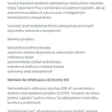
Vysoký štandard rezidencií zabezpečuje vlastný kotol najvyššej
triedy Viessmann Plus v kombinácii so solárnymi panelmi, ako aj
autonómne podlahové vykurovanie s inteligentným
termostatom a rekuperáciou.
Uzavretý areál rezidenčnej štvrte zabezpečuje pre svojich
obyvateľov súkromie a bezpečnosť.
Benefity projektu:
bezúdržbová tehlová fasáda
zaujímavo riešené dispozície so súkromným átriom
nadčasový dizajn
panoramatický výhľad na Bratislavu
exteriérové diaľkovo ovládané žalúzie
súkromný areál a bezpečnosť
Mestská vila reflektujúca váš životný štýl
Nehnuteľnosť s úžitkovou plochou 285 m² sa nachádza v
druhom rade rezidencií projektu ELEVEN. Vstupom do domu
priamo z garáže “suchou nohou” je zabezpečený maximálny
komfort a praktickosť.
Spoločenská časť, situovaná na vstupnom podlaží, ponúka