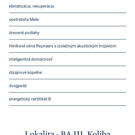
klimatizácia, rekuperácia
spotrebiče Miele
drevené podlahy
hliníkové okná Reynaers s izolačným akustickým trojsklom
inteligentná domácnosť
dizajnové kúpeľne
dvojgaráž
energetický certifikát B
Lokalita - BA III, Koliba