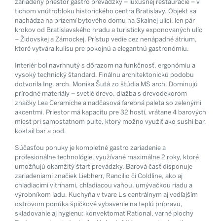
zariadený priestor gastro prevádzky – luxusnej reštaurácie – v
tichom vnútrobloku historického centra Bratislavy. Objekt sa
nachádza na prízemí bytového domu na Skalnej ulici, len pár
krokov od Bratislavského hradu a turisticky exponovaných ulíc
– Židovskej a Zámockej. Prístup vedie cez nenápadné átrium,
ktoré vytvára kulisu pre pokojnú a elegantnú gastronómiu.
Interiér bol navrhnutý s dôrazom na funkčnosť, ergonómiu a
vysoký technický štandard. Finálnu architektonickú podobu
dotvorila Ing. arch. Monika Šutá zo štúdia MS arch. Dominujú
prírodné materiály – svetlé drevo, dlažba s drevodekorom
značky Lea Ceramiche a nadčasová farebná paleta so zelenými
akcentmi. Priestor má kapacitu pre 32 hostí, vrátane 4 barových
miest pri samostatnom pulte, ktorý možno využiť ako sushi bar,
koktail bar a pod.
Súčasťou ponuky je kompletné gastro zariadenie a
profesionálne technológie, využívané maximálne 2 roky, ktoré
umožňujú okamžitý štart prevádzky. Barová časť disponuje
zariadeniami značiek Liebherr, Rancilio či Coldline, ako aj
chladiacimi vitrínami, chladiacou vaňou, umývačkou riadu a
výrobníkom ľadu. Kuchyňa v tvare L s centrálnym aj vedľajším
ostrovom ponúka špičkové vybavenie na teplú prípravu,
skladovanie aj hygienu: konvektomat Rational, varné plochy