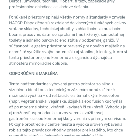
Bertos, umývaciu techniku Hobart, fritézy, zapekacie grily,
profesionálne chladiace a skladové riešenia.
Ponúkané priestory spĺňajú všetky normy a štandardy v zmysle
HACCP. Dispozične sú rozdelené do viacerých funkčných celkov
vrátane skladov, technickej chodby s chladiacimi a mraziacimi
boxmi, pracovne, šatní so sprchami (muži/ženy), samostatnej
toalety a jedného parkovacieho státia v podzemnej garáži. V
súčasnosti je gastro priestor pripravený pre nového majiteľa na
okamžité využitie svojho potenciálu aj stabilnej klientely, ktorá si
tento priestor pre jeho komornú a eleganciou dýchajúcu
atmosféru mimoriadne obľúbila.
ODPORÚČANIE MAKLÉRA
Tento nadštandardne vybavený gastro priestor so silnou
vizuálnou identitou a technickým zázemím ponúka široké
možnosti využitia – od reštaurácie s tematickým konceptom
(napr. vegetariánska, vegánska, ázijská alebo fusion kuchyňa)
až po moderné bistro, vináreň, kaviareň či cukráreň. Výhodou je
aj možnosť usporiadania kurzov varenia, zážitkovej
gastronómie alebo komornej školy varenia s priamym servisom.
Pokojné prostredie v centre mesta a vysoká úroveň vybavenia
robia z tejto prevádzky vhodný priestor pre každého, kto chce
vytvoriť kvalitný a výnimočný gastronomický zážitok.