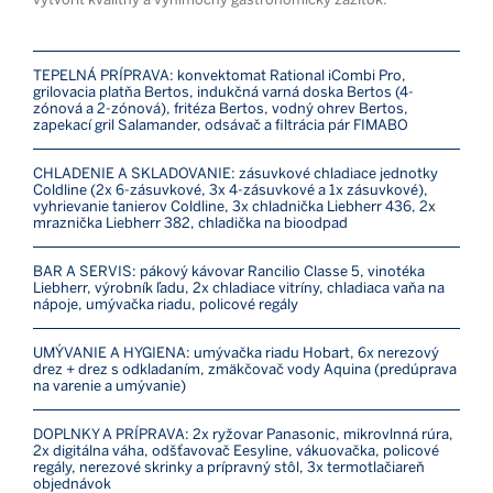
TEPELNÁ PRÍPRAVA: konvektomat Rational iCombi Pro,
grilovacia platňa Bertos, indukčná varná doska Bertos (4-
zónová a 2-zónová), fritéza Bertos, vodný ohrev Bertos,
zapekací gril Salamander, odsávač a filtrácia pár FIMABO
CHLADENIE A SKLADOVANIE: zásuvkové chladiace jednotky
Coldline (2x 6-zásuvkové, 3x 4-zásuvkové a 1x zásuvkové),
vyhrievanie tanierov Coldline, 3x chladnička Liebherr 436, 2x
mraznička Liebherr 382, chladička na bioodpad
BAR A SERVIS: pákový kávovar Rancilio Classe 5, vinotéka
Liebherr, výrobník ľadu, 2x chladiace vitríny, chladiaca vaňa na
nápoje, umývačka riadu, policové regály
UMÝVANIE A HYGIENA: umývačka riadu Hobart, 6x nerezový
drez + drez s odkladaním, zmäkčovač vody Aquina (predúprava
na varenie a umývanie)
DOPLNKY A PRÍPRAVA: 2x ryžovar Panasonic, mikrovlnná rúra,
2x digitálna váha, odšťavovač Eesyline, vákuovačka, policové
regály, nerezové skrinky a prípravný stôl, 3x termotlačiareň
objednávok