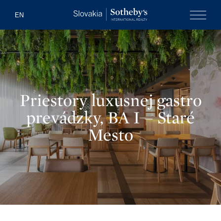
Slovakia Soth
EN
Menu
Priestory luxusnej gastro
prevádzky, BA I – Staré
Mesto