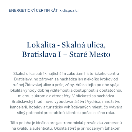
ENERGETICKÝ CERTIFIKÁT: k dispozícii
Lokalita - Skalná ulica,
Bratislava I – Staré Mesto
Skalná ulica patrí k najtichším zákutiam historického centra
Bratislavy, no zároveň sa nachádza len niekoľko krokov od
rušnej Židovskej ulice a pešej zóny. Vďaka tejto polohe spája
lokalita výhody dobrej viditeľnosti a dostupnosti s dostatočnou
mierou súkromia a atmosféry. V blízkosti sa nachádza
Bratislavský hrad, novo vybudovaná štvrť Vydrica, množstvo
kancelárií, hotelov a turisticky vyhľadávaných miest, čo vytvára
silný potenciál pre stabilnú klientelu počas celého roka.
Táto poloha je ideálna pre gastronomickú prevádzku zameranú
na kvalitu a autenticitu. Okolitá štvrť je prirodzeným ťahákom