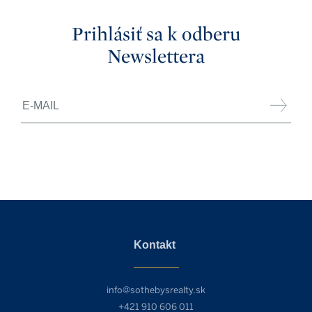
Prihlásiť sa k odberu
Newslettera
Kontakt
info@sothebysrealty.sk
+421 910 606 011