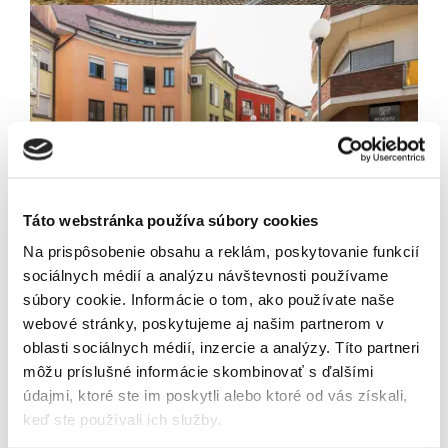
Newsletter
Exkluzívne novinky zo
sveta realít.
Táto webstránka používa súbory cookies
Na prispôsobenie obsahu a reklám, poskytovanie funkcií
sociálnych médií a analýzu návštevnosti používame
súbory cookie. Informácie o tom, ako používate naše
Odoslaním tohto formulára súhlasíte so
webové stránky, poskytujeme aj našim partnerom v
spracúvaním osobných údajov.
oblasti sociálnych médií, inzercie a analýzy. Títo partneri
môžu príslušné informácie skombinovať s ďalšími
údajmi, ktoré ste im poskytli alebo ktoré od vás získali,
keď ste používali ich služby.