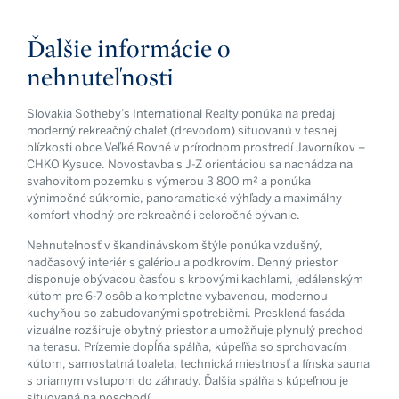
Ďalšie informácie o
nehnuteľnosti
Slovakia Sotheby’s International Realty ponúka na predaj
moderný rekreačný chalet (drevodom) situovanú v tesnej
blízkosti obce Veľké Rovné v prírodnom prostredí Javorníkov –
CHKO Kysuce. Novostavba s J-Z orientáciou sa nachádza na
svahovitom pozemku s výmerou 3 800 m² a ponúka
výnimočné súkromie, panoramatické výhľady a maximálny
komfort vhodný pre rekreačné i celoročné bývanie.
Nehnuteľnosť v škandinávskom štýle ponúka vzdušný,
nadčasový interiér s galériou a podkrovím. Denný priestor
disponuje obývacou časťou s krbovými kachlami, jedálenským
kútom pre 6-7 osôb a kompletne vybavenou, modernou
kuchyňou so zabudovanými spotrebičmi. Presklená fasáda
vizuálne rozširuje obytný priestor a umožňuje plynulý prechod
na terasu. Prízemie dopĺňa spálňa, kúpeľňa so sprchovacím
kútom, samostatná toaleta, technická miestnosť a fínska sauna
s priamym vstupom do záhrady. Ďalšia spálňa s kúpeľnou je
situovaná na poschodí.