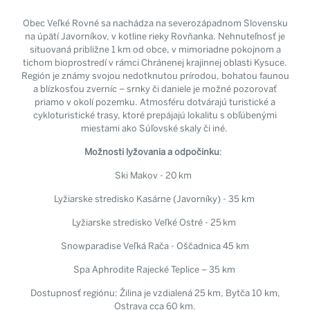
Obec Veľké Rovné sa nachádza na severozápadnom Slovensku
na úpätí Javorníkov, v kotline rieky Rovňanka. Nehnuteľnosť je
situovaná približne 1 km od obce, v mimoriadne pokojnom a
tichom bioprostredí v rámci Chránenej krajinnej oblasti Kysuce.
Región je známy svojou nedotknutou prírodou, bohatou faunou
a blízkosťou zverníc – srnky či daniele je možné pozorovať
priamo v okolí pozemku. Atmosféru dotvárajú turistické a
cykloturistické trasy, ktoré prepájajú lokalitu s obľúbenými
miestami ako Súľovské skaly či iné.
Možnosti lyžovania a odpočinku
:
Ski Makov - 20 km
Lyžiarske stredisko Kasárne (Javorníky) - 35 km
Lyžiarske stredisko Veľké Ostré - 25 km
Snowparadise Veľká Rača - Oščadnica 45 km
Spa Aphrodite Rajecké Teplice – 35 km
Dostupnosť regiónu: Žilina je vzdialená 25 km, Bytča 10 km,
Ostrava cca 60 km.