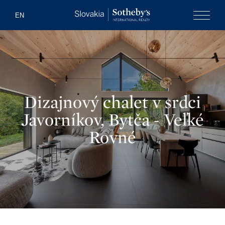
Slovakia Soth
EN
Menu
Dizajnový chalet v srdci
Javorníkov, Bytča - Veľké
Rovné