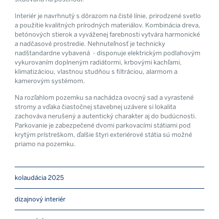
Interiér je navrhnutý s dôrazom na čisté línie, prirodzené svetlo
a použitie kvalitných prírodných materiálov. Kombinácia dreva,
betónových stierok a vyváženej farebnosti vytvára harmonické
a nadčasové prostredie. Nehnuteľnosť je technicky
nadštandardne vybavená - disponuje elektrickým podlahovým
vykurovaním doplneným radiátormi, krbovými kachľami,
klimatizáciou, vlastnou studňou s filtráciou, alarmom a
kamerovým systémom.
Na rozľahlom pozemku sa nachádza ovocný sad a vyrastené
stromy a vďaka čiastočnej stavebnej uzávere si lokalita
zachováva nerušený a autentický charakter aj do budúcnosti.
Parkovanie je zabezpečené dvomi parkovacími státiami pod
krytým prístreškom, ďalšie štyri exteriérové státia sú možné
priamo na pozemku.
kolaudácia 2025
dizajnový interiér