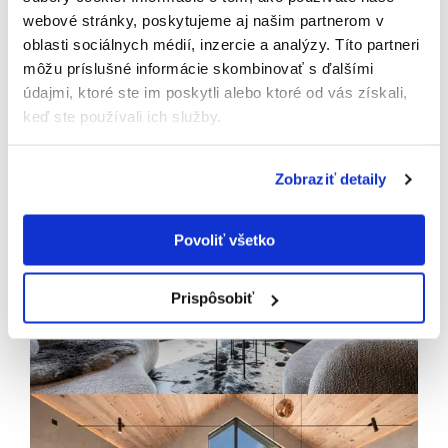
Odoslaním tohto formulára súhlasíte so
webové stránky, poskytujeme aj našim partnerom v
spracúvaním osobných údajov.
oblasti sociálnych médií, inzercie a analýzy. Títo partneri
môžu príslušné informácie skombinovať s ďalšími
údajmi, ktoré ste im poskytli alebo ktoré od vás získali,
keď ste používali ich služby.
Zobraziť detaily
Povoliť všetko
Prispôsobiť