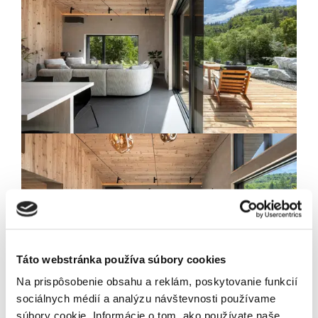
Newsletter
Exkluzívne novinky zo
sveta realít.
Táto webstránka používa súbory cookies
Na prispôsobenie obsahu a reklám, poskytovanie funkcií
sociálnych médií a analýzu návštevnosti používame
súbory cookie. Informácie o tom, ako používate naše