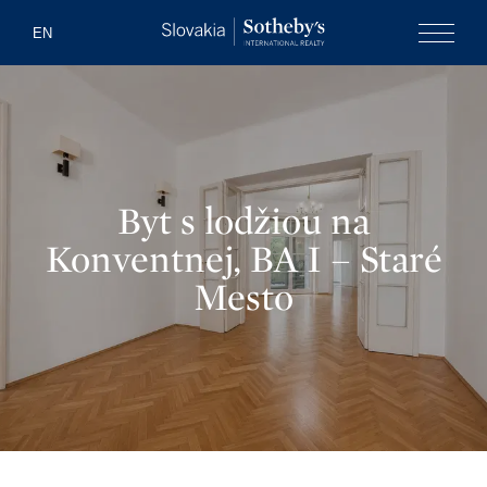
Slovakia Soth
EN
Menu
Byt s lodžiou na
Konventnej, BA I – Staré
Mesto