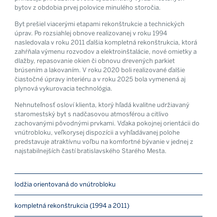
bytov z obdobia prvej polovice minulého storočia.
Byt prešiel viacerými etapami rekonštrukcie a technických
úprav. Po rozsiahlej obnove realizovanej v roku 1994
nasledovala v roku 2011 ďalšia kompletná rekonštrukcia, ktorá
zahŕňala výmenu rozvodov a elektroinštalácie, nové omietky a
dlažby, repasovanie okien či obnovu drevených parkiet
brúsením a lakovaním. V roku 2020 boli realizované ďalšie
čiastočné úpravy interiéru a v roku 2025 bola vymenená aj
plynová vykurovacia technológia.
Nehnuteľnosť osloví klienta, ktorý hľadá kvalitne udržiavaný
staromestský byt s nadčasovou atmosférou a citlivo
zachovanými pôvodnými prvkami. Vďaka pokojnej orientácii do
vnútrobloku, veľkorysej dispozícii a vyhľadávanej polohe
predstavuje atraktívnu voľbu na komfortné bývanie v jednej z
najstabilnejších častí bratislavského Starého Mesta.
lodžia orientovaná do vnútrobloku
kompletná rekonštrukcia (1994 a 2011)