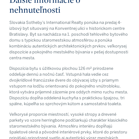
nehnuteľnosti
Slovakia Sotheby’s International Realty ponúka na predaj 4-
izbový byt situovaný na Konventnej ulici v historickom centre
Bratislavy. Byt sa nachádza na 1. poschodí tehlového bytového
domu s typickou staromestskou atmosférou a ponúka
kombináciu autentických architektonických prvkov, veľkorysej
dispozície a pokojného mestského bývania v pešej dostupnosti
centra mesta.
Dispozícia bytu s úžitkovou plochou 126 m² prirodzene
oddeľuje dennú a nočnú časť. Vstupná hala vedie cez
dvojkrídlové francúzske dvere do obývacej izby s priamym
vstupom na lodžiu orientovanú do pokojného vnútrobloku,
ktorá vytvára príjemné zázemie pre oddych mimo ruchu mesta.
Dispozíciu dopĺňa oddelená kuchyňa s praktickou špajzou, tri
spálne, kúpeľňa so sprchovým kútom a samostatná toaleta.
Veľkorysé proporcie miestností, vysoké stropy a drevené
parkety vo vzore herringbone podčiarkujú charakter klasického
staromestského bývania. Atmosféru interiéru dopĺňajú
špaletové okná a pôvodné interiérové prvky, ktoré do priestoru
prinášajú prirodzené svetlo aj autentický výraz mestských