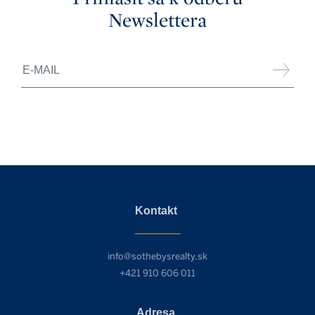
Newslettera
Kontakt
info@sothebysrealty.sk
+421 910 606 011
Adresa