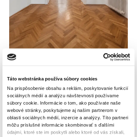
Newsletter
Exkluzívne novinky zo
sveta realít.
Táto webstránka používa súbory cookies
Na prispôsobenie obsahu a reklám, poskytovanie funkcií
sociálnych médií a analýzu návštevnosti používame
súbory cookie. Informácie o tom, ako používate naše
Odoslaním tohto formulára súhlasíte so
webové stránky, poskytujeme aj našim partnerom v
spracúvaním osobných údajov.
oblasti sociálnych médií, inzercie a analýzy. Títo partneri
môžu príslušné informácie skombinovať s ďalšími
údajmi, ktoré ste im poskytli alebo ktoré od vás získali,