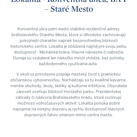
– Staré Mesto
Konventná ulica patrí medzi stabilné rezidenčné adresy
bratislavského Starého Mesta, ktoré si dlhodobo zachovávajú
pokojnejší charakter napriek bezprostrednej blízkosti
historického centra. Lokalita je obľúbená najmä pre svoju pešiu
dostupnosť - Michalská brána, Hlavné námestie či nábrežie
Dunaja sú vzdialené len niekoľko minút chôdze, bez potreby
každodenného využívania auta.
V okolí sa prirodzene prepája mestský život s praktickou
občianskou vybavenosťou. Nachádzajú sa tu kvalitné kaviarne,
menšie obchody, školy, škôlky aj kultúrne inštitúcie. Obyvatelia
zároveň oceňujú blízkosť Horského parku, Prezidentskej
záhrady či nádvoria Bratislavského hradu, ktoré rozširujú
možnosti voľnočasových aktivít. Lokalita ponúka dobré
napojenie na verejnú dopravu aj rýchlu dostupnosť hlavných
dopravných ťahov smerom mimo centra mesta.