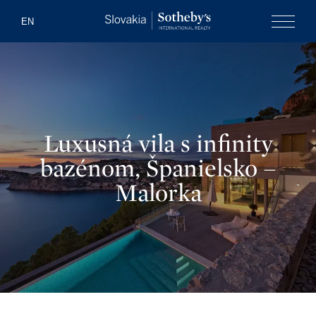
Slovakia Soth
EN
Menu
Luxusná vila s infinity
bazénom, Španielsko –
Malorka