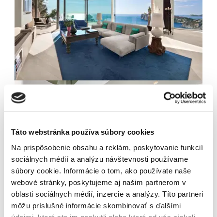
Newsletter
Exkluzívne novinky zo
sveta realít.
Táto webstránka používa súbory cookies
Na prispôsobenie obsahu a reklám, poskytovanie funkcií
sociálnych médií a analýzu návštevnosti používame
súbory cookie. Informácie o tom, ako používate naše
Odoslaním tohto formulára súhlasíte so
webové stránky, poskytujeme aj našim partnerom v
spracúvaním osobných údajov.
oblasti sociálnych médií, inzercie a analýzy. Títo partneri
môžu príslušné informácie skombinovať s ďalšími
údajmi, ktoré ste im poskytli alebo ktoré od vás získali,