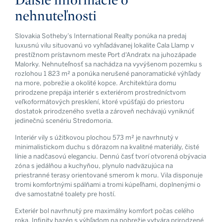
nehnuteľnosti
Slovakia Sotheby’s International Realty ponúka na predaj
luxusnú vilu situovanú vo vyhľadávanej lokalite Cala Llamp v
prestížnom prístavnom meste Port d'Andratx na juhozápade
Malorky. Nehnuteľnosť sa nachádza na vyvýšenom pozemku s
rozlohou 1 823 m² a ponúka nerušené panoramatické výhľady
na more, pobrežie a okolité kopce. Architektúra domu
prirodzene prepája interiér s exteriérom prostredníctvom
veľkoformátových presklení, ktoré vpúšťajú do priestoru
dostatok prirodzeného svetla a zároveň nechávajú vyniknúť
jedinečnú scenériu Stredomoria.
Interiér vily s úžitkovou plochou 573 m² je navrhnutý v
minimalistickom duchu s dôrazom na kvalitné materiály, čisté
línie a nadčasovú eleganciu. Dennú časť tvorí otvorená obývacia
zóna s jedálňou a kuchyňou, plynulo nadväzujúca na
priestranné terasy orientované smerom k moru. Vila disponuje
tromi komfortnými spálňami a tromi kúpeľňami, doplnenými o
dve samostatné toalety pre hostí.
Exteriér bol navrhnutý pre maximálny komfort počas celého
roka. Infinity bazén s výhľadom na pobrežie vytvára prirodzené