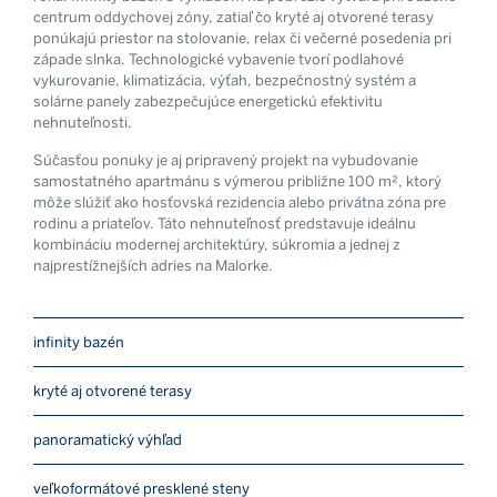
centrum oddychovej zóny, zatiaľ čo kryté aj otvorené terasy
ponúkajú priestor na stolovanie, relax či večerné posedenia pri
západe slnka. Technologické vybavenie tvorí podlahové
vykurovanie, klimatizácia, výťah, bezpečnostný systém a
solárne panely zabezpečujúce energetickú efektivitu
nehnuteľnosti.
Súčasťou ponuky je aj pripravený projekt na vybudovanie
samostatného apartmánu s výmerou približne 100 m², ktorý
môže slúžiť ako hosťovská rezidencia alebo privátna zóna pre
rodinu a priateľov. Táto nehnuteľnosť predstavuje ideálnu
kombináciu modernej architektúry, súkromia a jednej z
najprestížnejších adries na Malorke.
infinity bazén
kryté aj otvorené terasy
panoramatický výhľad
veľkoformátové presklené steny