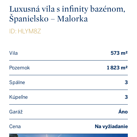
Luxusná vila s infinity bazénom,
Španielsko – Malorka
ID: HLYM8Z
Vila
573 m²
Pozemok
1 823 m²
Spálne
3
Kúpeľne
3
Garáž
Áno
Cena
Na vyžiadanie