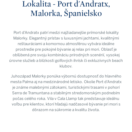
Lokalita - Port d'Andratx,
Malorka, Španielsko
Port d'Andratx patrí medzi najžiadanejšie prímorské lokality
Malorky. Elegantný prístav s luxusnými jachtami, kvalitnými
reštauráciami a komornou atmosférou vytvára ideálne
prostredie pre pokojné bývanie aj relax pri mori. Oblasť je
obľúbená pre svoju kombináciu prírodných scenérií, vysokej
úrovne služieb a blízkosti golfových ihrísk či exkluzívnych beach
klubov.
Juhozápad Malorky ponúka výbornú dostupnosť do hlavného
mesta Palma aj na medzinárodné letisko. Okolie Port d'Andratx
je známe malebnými zátokami, turistickými trasami v pohorí
Serra de Tramuntana a stabilným stredomorským podnebím
počas celého roka. Vila v Cala Llamp tak predstavuje ideálnu
voľbu pre klientov, ktorí hľadajú nadčasové bývanie pri mori s
dôrazom na súkromie a kvalitu života.