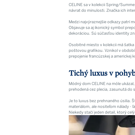
CELINE sa v kolekcii Spring/Summe
návrat do minulosti. Značka ich inte
Medzi najvýraznejšie odkazy patrí mo
Objavuje sa aj ikonický symbol prep
dekoráciou. Sú súčasťou identity zn
Osobitné miesto v kolekcii má šatka
poštovou grafikou. Vznikol v období,
prepojenie francúzskej a americkej k
Tichý luxus v pohy
Módný dom CELINE na móle ukázal, ž
prehodená cez plecia, zasunutá do s
Je to luxus bez prehnaného úsilia. Š
materiálom, ale nositeľom nálady -
Niekedy stačí jeden detail, ktorý cel