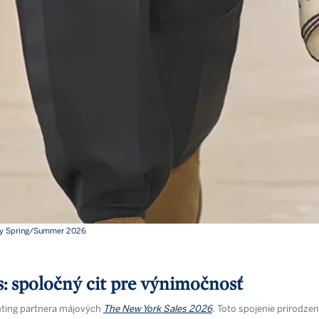
dky Spring/Summer 2026
: spoločný cit pre výnimočnosť
nting partnera májových
The New York Sales 2026
. Toto spojenie prirodze