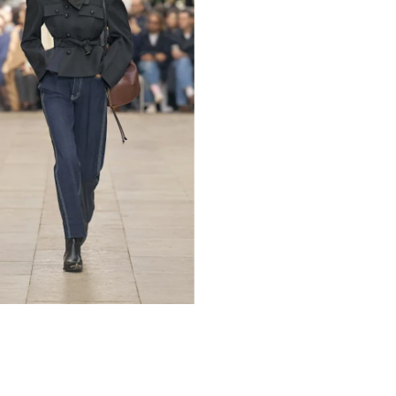
tter
ovinky zo
lít.