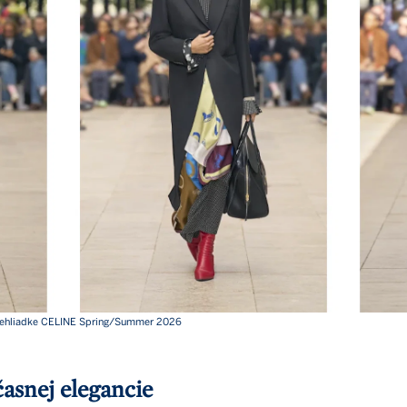
Newsle
prehliadke CELINE Spring/Summer 2026
Exkluzívne n
sveta rea
asnej elegancie