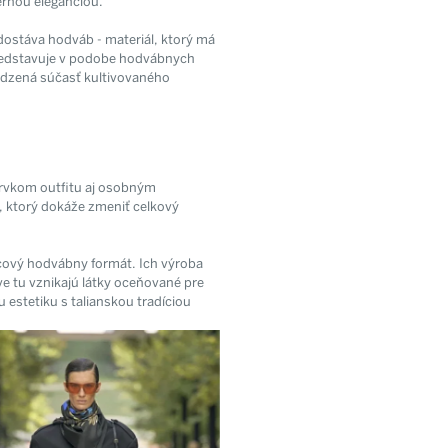
ernou eleganciou.
 dostáva hodváb - materiál, ktorý má
predstavuje v podobe hodvábnych
rodzená súčasť kultivovaného
rvkom outfitu aj osobným
, ktorý dokáže zmeniť celkový
rcový hodvábny formát. Ich výroba
e tu vznikajú látky oceňované pre
 estetiku s talianskou tradíciou