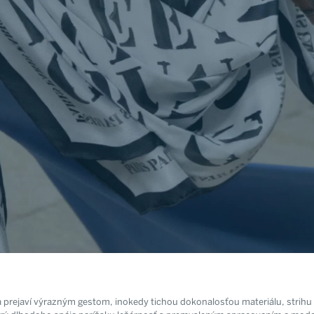
ejaví výrazným gestom, inokedy tichou dokonalosťou materiálu, strihu a 