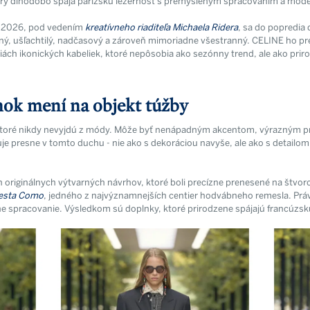
orý dlhodobo spája parížsku ležérnosť s premysleným spracovaním a mod
r 2026, pod vedením
kreatívneho riaditeľa Michaela Ridera
, sa do popredia
ný, ušľachtilý, nadčasový a zároveň mimoriadne všestranný. CELINE ho 
ziách ikonických kabeliek, ktoré nepôsobia ako sezónny trend, ale ako pri
ok mení na objekt túžby
ktoré nikdy nevyjdú z módy. Môže byť nenápadným akcentom, výrazným p
e presne v tomto duchu - nie ako s dekoráciou navyše, ale ako s detailom
 originálnych výtvarných návrhov, ktoré boli precízne prenesené na štvo
mesta Como
, jedného z najvýznamnejších centier hodvábneho remesla. Práv
ne spracovanie. Výsledkom sú doplnky, ktoré prirodzene spájajú francúzsku