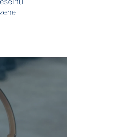
eselnú
dzene