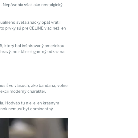
. Nepôsobia však ako nostalgický
uálneho sveta značky opäť vrátil.
to prvky sú pre CELINE viac než len
6, ktorý bol inšpirovaný americkou
a súhlasíte so
 hravý, no stále elegantný odkaz na
h údajov.
osiť vo vlasoch, ako bandana, voľne
lekcii moderný charakter.
la. Hodváb tu nie je len krásnym
plnok nemusí byť dominantný.