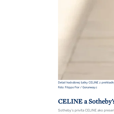
Detail hodvábnej šatky CELINE z prehlia
Foto: Filippo Fior / Gorunway.c
CELINE a Sotheby’s
Sotheby’s privíta CELINE ako prese