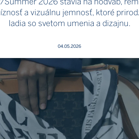
g/Summer 2026 stavia na hodváb, rem
íznosť a vizuálnu jemnosť, ktoré priro
ladia so svetom umenia a dizajnu.
04.05.2026